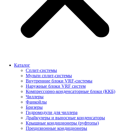
Каталог
Сплит-системы
Мульти сплит-системы
Внутренние блоки VRF-cистемы
Наружные блоки VRF cистем
Компрессорно-конденсаторные блоки (ККБ)
Чиллеры
Фанкойлы
Бризеры
Гидромодули для чиллера
Драйкулеры и выносные конденсаторы
Крышные кондиционеры (руфтопы)
Прецизионные кондиционеры