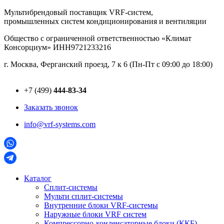
Перейти
Мультибрендовый поставщик VRF-cистем,
к
промышленных систем кондиционирования и вентиляции
содержимому
Общество с ограниченной ответственностью «Климат
Консорциум» ИНН9721233216
г. Москва, Ферганский проезд, 7 к 6 (Пн-Пт с 09:00 до 18:00)
+7 (499)
444-83-34
Заказать звонок
info@vrf-systems.com
Каталог
Сплит-системы
Мульти сплит-системы
Внутренние блоки VRF-cистемы
Наружные блоки VRF cистем
Компрессорно-конденсаторные блоки (ККБ)