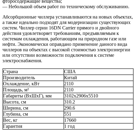
фторосодержащие вещества;
— Небольшой объем работ по техническому обслуживанию.
Абсорбционные чиллера устанавливаются на новых объектах,
а также идеально подходят для модернизации существующих
систем. Чиллер серии 16DN Carrier прямого и двойного
действия удовлетворяет требованиям, предъявляемым к
системам охлаждения, работающим на природном газе или
нефти. Экономически оправдано применение данного вида
чиллеров на объектах с высокой стоимостью электроэнергии
или отсутствии возможности подключения к системе
электроснабжения.
Страна
США
Производитель
Китай
Охлаждение, кВт
2110
Площадь, м²
2110
Габариты (ВxШxГ), мм
3102x2906x5510
Высота, см
310.2
Ширина, см
290.6
Глубина, см
551
Вес, кг
17660
Гарантия
1 год