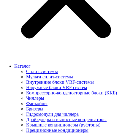
Каталог
Сплит-системы
Мульти сплит-системы
Внутренние блоки VRF-cистемы
Наружные блоки VRF cистем
Компрессорно-конденсаторные блоки (ККБ)
Чиллеры
Фанкойлы
Бризеры
Гидромодули для чиллера
Драйкулеры и выносные конденсаторы
Крышные кондиционеры (руфтопы)
Прецизионные кондиционеры