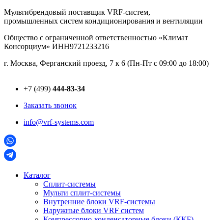
Перейти
Мультибрендовый поставщик VRF-cистем,
к
промышленных систем кондиционирования и вентиляции
содержимому
Общество с ограниченной ответственностью «Климат
Консорциум» ИНН9721233216
г. Москва, Ферганский проезд, 7 к 6 (Пн-Пт с 09:00 до 18:00)
+7 (499)
444-83-34
Заказать звонок
info@vrf-systems.com
Каталог
Сплит-системы
Мульти сплит-системы
Внутренние блоки VRF-cистемы
Наружные блоки VRF cистем
Компрессорно-конденсаторные блоки (ККБ)