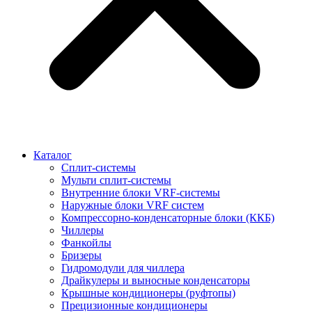
Каталог
Сплит-системы
Мульти сплит-системы
Внутренние блоки VRF-cистемы
Наружные блоки VRF cистем
Компрессорно-конденсаторные блоки (ККБ)
Чиллеры
Фанкойлы
Бризеры
Гидромодули для чиллера
Драйкулеры и выносные конденсаторы
Крышные кондиционеры (руфтопы)
Прецизионные кондиционеры