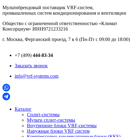
Перейти
Мультибрендовый поставщик VRF-cистем,
к
промышленных систем кондиционирования и вентиляции
содержимому
Общество с ограниченной ответственностью «Климат
Консорциум» ИНН9721233216
г. Москва, Ферганский проезд, 7 к 6 (Пн-Пт с 09:00 до 18:00)
+7 (499)
444-83-34
Заказать звонок
info@vrf-systems.com
Каталог
Сплит-системы
Мульти сплит-системы
Внутренние блоки VRF-cистемы
Наружные блоки VRF cистем
Компрессорно-конденсаторные блоки (ККБ)