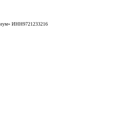
рциум» ИНН9721233216