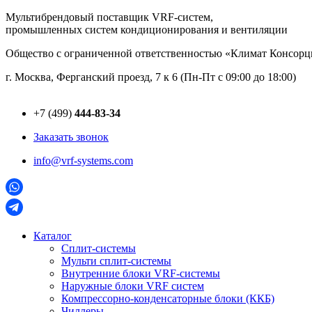
Перейти
Мультибрендовый поставщик VRF-cистем,
к
промышленных систем кондиционирования и вентиляции
содержимому
Общество с ограниченной ответственностью «Климат Консо
г. Москва, Ферганский проезд, 7 к 6 (Пн-Пт с 09:00 до 18:00)
+7 (499)
444-83-34
Заказать звонок
info@vrf-systems.com
Каталог
Сплит-системы
Мульти сплит-системы
Внутренние блоки VRF-cистемы
Наружные блоки VRF cистем
Компрессорно-конденсаторные блоки (ККБ)
Чиллеры