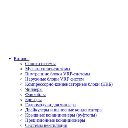
Каталог
Сплит-системы
Мульти сплит-системы
Внутренние блоки VRF-cистемы
Наружные блоки VRF cистем
Компрессорно-конденсаторные блоки (ККБ)
Чиллеры
Фанкойлы
Бризеры
Гидромодули для чиллера
Драйкулеры и выносные конденсаторы
Крышные кондиционеры (руфтопы)
Прецизионные кондиционеры
Системы вентиляции