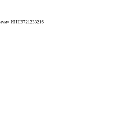
рциум» ИНН9721233216