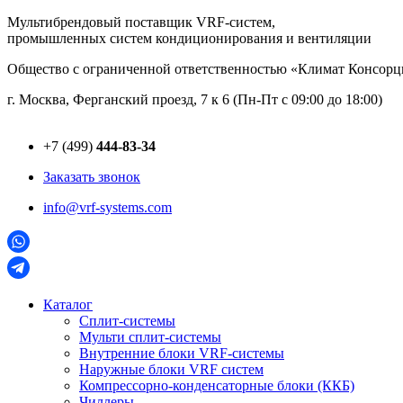
Перейти
Мультибрендовый поставщик VRF-cистем,
к
промышленных систем кондиционирования и вентиляции
содержимому
Общество с ограниченной ответственностью «Климат Консо
г. Москва, Ферганский проезд, 7 к 6 (Пн-Пт с 09:00 до 18:00)
+7 (499)
444-83-34
Заказать звонок
info@vrf-systems.com
Каталог
Сплит-системы
Мульти сплит-системы
Внутренние блоки VRF-cистемы
Наружные блоки VRF cистем
Компрессорно-конденсаторные блоки (ККБ)
Чиллеры