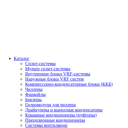
Каталог
Сплит-системы
Мульти сплит-системы
Внутренние блоки VRF-cистемы
Наружные блоки VRF cистем
Компрессорно-конденсаторные блоки (ККБ)
Чиллеры
Фанкойлы
Бризеры
Гидромодули для чиллера
Драйкулеры и выносные конденсаторы
Крышные кондиционеры (руфтопы)
Прецизионные кондиционеры
Системы вентиляции