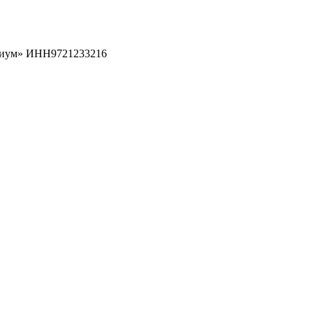
рциум» ИНН9721233216