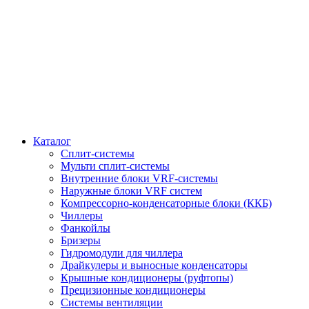
Каталог
Сплит-системы
Мульти сплит-системы
Внутренние блоки VRF-cистемы
Наружные блоки VRF cистем
Компрессорно-конденсаторные блоки (ККБ)
Чиллеры
Фанкойлы
Бризеры
Гидромодули для чиллера
Драйкулеры и выносные конденсаторы
Крышные кондиционеры (руфтопы)
Прецизионные кондиционеры
Системы вентиляции