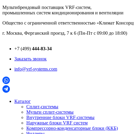
Перейти
Мультибрендовый поставщик VRF-cистем,
к
промышленных систем кондиционирования и вентиляции
содержимому
Общество с ограниченной ответственностью «Климат Консо
г. Москва, Ферганский проезд, 7 к 6 (Пн-Пт с 09:00 до 18:00)
+7 (499)
444-83-34
Заказать звонок
info@vrf-systems.com
Каталог
Сплит-системы
Мульти сплит-системы
Внутренние блоки VRF-cистемы
Наружные блоки VRF cистем
Компрессорно-конденсаторные блоки (ККБ)
Чиллеры