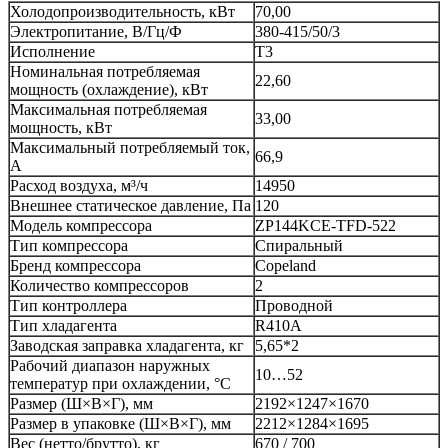
Холодопроизводительность, кВт
70,00
Электропитание, В/Гц/Ф
380-415/50/3
Исполнение
T3
Номинальная потребляемая
22,60
мощность (охлаждение), кВт
Максимальная потребляемая
33,00
мощность, кВт
Максимальный потребляемый ток,
66,9
А
Расход воздуха, м³/ч
14950
Внешнее статическое давление, Па
120
Модель компрессора
ZP144KCE-TFD-522
Тип компрессора
Спиральный
Бренд компрессора
Copeland
Количество компрессоров
2
Тип контроллера
Проводной
Тип хладагента
R410A
Заводская заправка хладагента, кг
5,65*2
Рабочий диапазон наружных
10…52
температур при охлаждении, °C
Размер (Ш×В×Г), мм
2192×1247×1670
Размер в упаковке (Ш×В×Г), мм
2212×1284×1695
Вес (нетто/брутто), кг
670 / 700