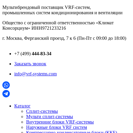
Перейти
Мультибрендовый поставщик VRF-cистем,
к
промышленных систем кондиционирования и вентиляции
содержимому
Общество с ограниченной ответственностью «Климат
Консорциум» ИНН9721233216
г. Москва, Ферганский проезд, 7 к 6 (Пн-Пт с 09:00 до 18:00)
+7 (499)
444-83-34
Заказать звонок
info@vrf-systems.com
Каталог
Сплит-системы
Мульти сплит-системы
Внутренние блоки VRF-cистемы
Наружные блоки VRF cистем
Компрессорно-конденсаторные блоки (ККБ)