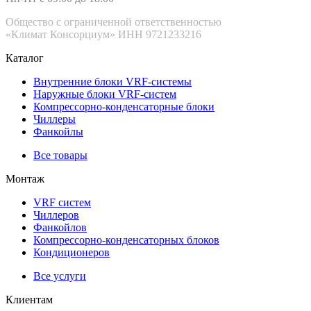
Общество с ограниченной ответственностью
«Климат Консорциум» ИНН 9721233216
Каталог
Внутренние блоки VRF-cистемы
Наружные блоки VRF-cистем
Компрессорно-конденсаторные блоки
Чиллеры
Фанкойлы
Все товары
Монтаж
VRF систем
Чиллеров
Фанкойлов
Компрессорно-конденсаторных блоков
Кондиционеров
Все услуги
Клиентам