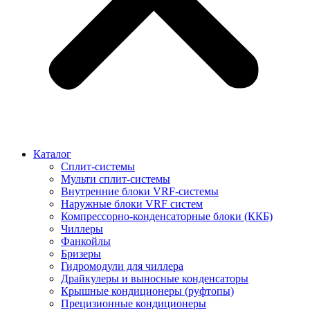
Каталог
Сплит-системы
Мульти сплит-системы
Внутренние блоки VRF-cистемы
Наружные блоки VRF cистем
Компрессорно-конденсаторные блоки (ККБ)
Чиллеры
Фанкойлы
Бризеры
Гидромодули для чиллера
Драйкулеры и выносные конденсаторы
Крышные кондиционеры (руфтопы)
Прецизионные кондиционеры