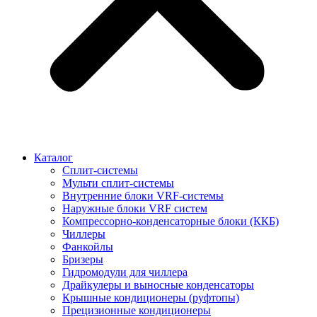
Каталог
Сплит-системы
Мульти сплит-системы
Внутренние блоки VRF-cистемы
Наружные блоки VRF cистем
Компрессорно-конденсаторные блоки (ККБ)
Чиллеры
Фанкойлы
Бризеры
Гидромодули для чиллера
Драйкулеры и выносные конденсаторы
Крышные кондиционеры (руфтопы)
Прецизионные кондиционеры