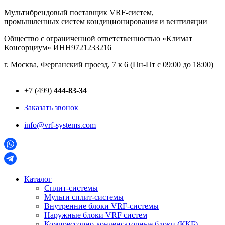
Перейти
Мультибрендовый поставщик VRF-cистем,
к
промышленных систем кондиционирования и вентиляции
содержимому
Общество с ограниченной ответственностью «Климат
Консорциум» ИНН9721233216
г. Москва, Ферганский проезд, 7 к 6 (Пн-Пт с 09:00 до 18:00)
+7 (499)
444-83-34
Заказать звонок
info@vrf-systems.com
Каталог
Сплит-системы
Мульти сплит-системы
Внутренние блоки VRF-cистемы
Наружные блоки VRF cистем
Компрессорно-конденсаторные блоки (ККБ)