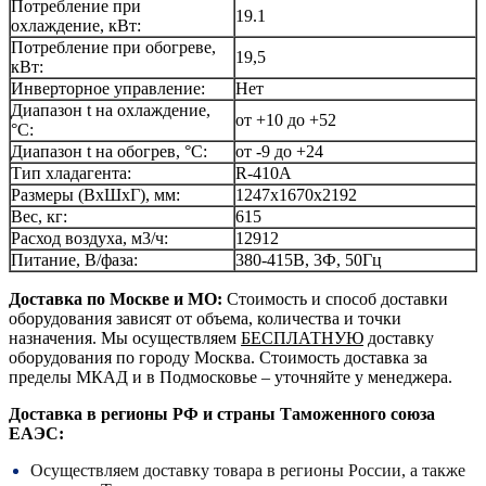
Потребление при
19.1
охлаждение, кВт:
Потребление при обогреве,
19,5
кВт:
Инверторное управление:
Нет
Диапазон t на охлаждение,
от +10 до +52
°С:
Диапазон t на обогрев, °С:
от -9 до +24
Тип хладагента:
R-410A
Размеры (ВхШхГ), мм:
1247х1670х2192
Вес, кг:
615
Расход воздуха, м3/ч:
12912
Питание, В/фаза:
380-415В, 3Ф, 50Гц
Доставка по Москве и МО:
Стоимость и способ доставки
оборудования зависят от объема, количества и точки
назначения. Мы осуществляем
БЕСПЛАТНУЮ
доставку
оборудования по городу Москва. Стоимость доставка за
пределы МКАД и в Подмосковье – уточняйте у менеджера.
Доставка в регионы РФ и страны Таможенного союза
ЕАЭС:
Осуществляем доставку товара в регионы России, а также