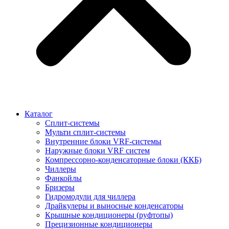
Каталог
Сплит-системы
Мульти сплит-системы
Внутренние блоки VRF-cистемы
Наружные блоки VRF cистем
Компрессорно-конденсаторные блоки (ККБ)
Чиллеры
Фанкойлы
Бризеры
Гидромодули для чиллера
Драйкулеры и выносные конденсаторы
Крышные кондиционеры (руфтопы)
Прецизионные кондиционеры