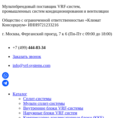
Перейти
Мультибрендовый поставщик VRF-cистем,
к
промышленных систем кондиционирования и вентиляции
содержимому
Общество с ограниченной ответственностью «Климат
Консорциум» ИНН9721233216
г. Москва, Ферганский проезд, 7 к 6 (Пн-Пт с 09:00 до 18:00)
+7 (499)
444-83-34
Заказать звонок
info@vrf-systems.com
Каталог
Сплит-системы
Мульти сплит-системы
Внутренние блоки VRF-cистемы
Наружные блоки VRF cистем
Компрессорно-конденсаторные блоки (ККБ)