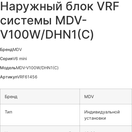
Наружный блок VRF
системы MDV-
V100W/DHN1(С)
Бренд
MDV
Серия
V6 mini
Модель
MDV-V100W/DHN1(С)
Артикул
VRF61456
Бренд
MDV
Тип
Индивидуальной
установки