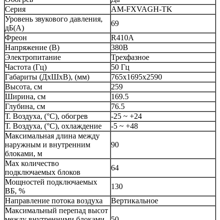
Серия
AM-FXVAGH-TK
Уровень звукового давления,
69
дБ(А)
Фреон
R410A
Напряжение (В)
380В
Электропитание
Трехфазное
Частота (Гц)
50 Гц
Габариты (ДхШхВ), (мм)
765х1695х2590
Высота, см
259
Ширина, см
169.5
Глубина, см
76.5
Т. Воздуха, (°C), обогрев
-25 ~ +24
Т. Воздуха, (°C), охлаждение
-5 ~ +48
Максимальная длина между
наружным и внутренним
90
блоками, м
Max количество
64
подключаемых блоков
Мощностей подключаемых
130
ВБ, %
Направление потока воздуха
Вертикальное
Максимальный перепад высот
между внутренними блоками,
50