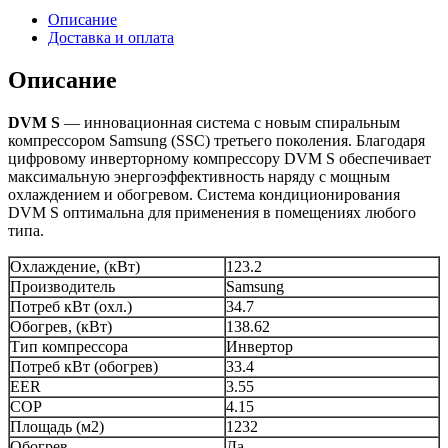
Описание
Доставка и оплата
Описание
DVM S
— инновационная система с новым спиральным
компрессором Samsung (SSC) третьего поколения. Благодаря
цифровому инверторному компрессору DVM S обеспечивает
максимальную энергоэффективность наряду с мощным
охлаждением и обогревом. Система кондиционирования
DVM S оптимальна для применения в помещениях любого
типа.
Охлаждение, (кВт)
123.2
Производитель
Samsung
Потреб кВт (охл.)
34.7
Обогрев, (кВт)
138.62
Тип компрессора
Инвертор
Потреб кВт (обогрев)
33.4
EER
3.55
COP
4.15
Площадь (м2)
1232
Обогрев
Да