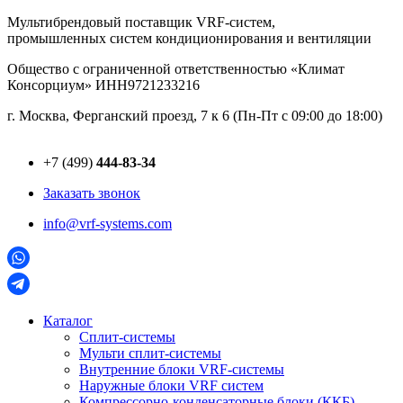
Перейти
Мультибрендовый поставщик VRF-cистем,
к
промышленных систем кондиционирования и вентиляции
содержимому
Общество с ограниченной ответственностью «Климат
Консорциум» ИНН9721233216
г. Москва, Ферганский проезд, 7 к 6 (Пн-Пт с 09:00 до 18:00)
+7 (499)
444-83-34
Заказать звонок
info@vrf-systems.com
Каталог
Сплит-системы
Мульти сплит-системы
Внутренние блоки VRF-cистемы
Наружные блоки VRF cистем
Компрессорно-конденсаторные блоки (ККБ)