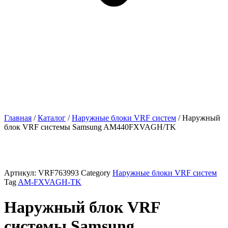
Главная
/
Каталог
/
Наружные блоки VRF cистем
/ Наружный
блок VRF системы Samsung AM440FXVAGH/TK
Артикул:
VRF763993
Category
Наружные блоки VRF cистем
Tag
AM-FXVAGH-TK
Наружный блок VRF
системы Samsung