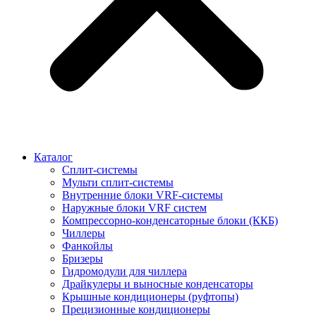
Каталог
Сплит-системы
Мульти сплит-системы
Внутренние блоки VRF-cистемы
Наружные блоки VRF cистем
Компрессорно-конденсаторные блоки (ККБ)
Чиллеры
Фанкойлы
Бризеры
Гидромодули для чиллера
Драйкулеры и выносные конденсаторы
Крышные кондиционеры (руфтопы)
Прецизионные кондиционеры