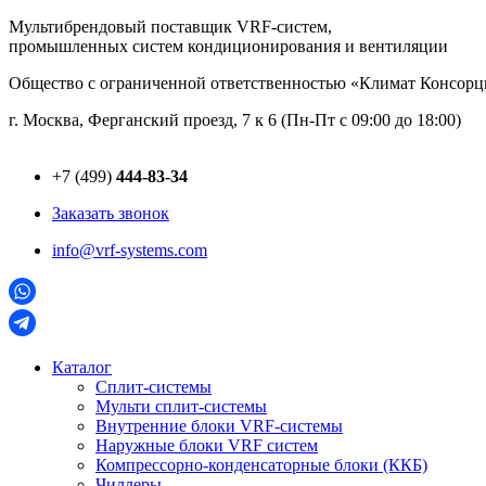
Перейти
Мультибрендовый поставщик VRF-cистем,
к
промышленных систем кондиционирования и вентиляции
содержимому
Общество с ограниченной ответственностью «Климат Консо
г. Москва, Ферганский проезд, 7 к 6 (Пн-Пт с 09:00 до 18:00)
+7 (499)
444-83-34
Заказать звонок
info@vrf-systems.com
Каталог
Сплит-системы
Мульти сплит-системы
Внутренние блоки VRF-cистемы
Наружные блоки VRF cистем
Компрессорно-конденсаторные блоки (ККБ)
Чиллеры