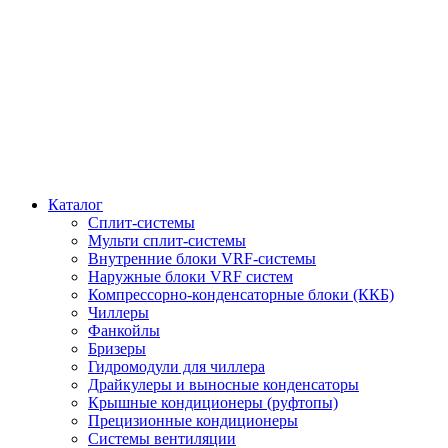
Каталог
Сплит-системы
Мульти сплит-системы
Внутренние блоки VRF-cистемы
Наружные блоки VRF cистем
Компрессорно-конденсаторные блоки (ККБ)
Чиллеры
Фанкойлы
Бризеры
Гидромодули для чиллера
Драйкулеры и выносные конденсаторы
Крышные кондиционеры (руфтопы)
Прецизионные кондиционеры
Системы вентиляции