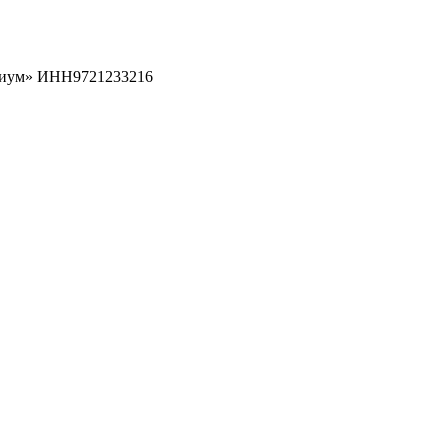
рциум» ИНН9721233216