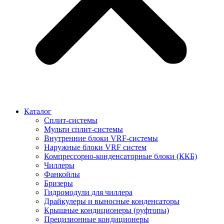
Каталог
Сплит-системы
Мульти сплит-системы
Внутренние блоки VRF-cистемы
Наружные блоки VRF cистем
Компрессорно-конденсаторные блоки (ККБ)
Чиллеры
Фанкойлы
Бризеры
Гидромодули для чиллера
Драйкулеры и выносные конденсаторы
Крышные кондиционеры (руфтопы)
Прецизионные кондиционеры