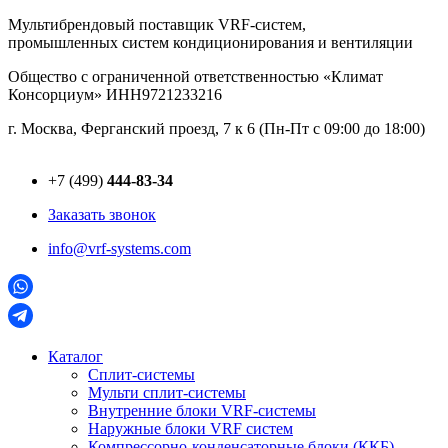
Перейти
Мультибрендовый поставщик VRF-cистем,
к
промышленных систем кондиционирования и вентиляции
содержимому
Общество с ограниченной ответственностью «Климат
Консорциум» ИНН9721233216
г. Москва, Ферганский проезд, 7 к 6 (Пн-Пт с 09:00 до 18:00)
+7 (499)
444-83-34
Заказать звонок
info@vrf-systems.com
Каталог
Сплит-системы
Мульти сплит-системы
Внутренние блоки VRF-cистемы
Наружные блоки VRF cистем
Компрессорно-конденсаторные блоки (ККБ)