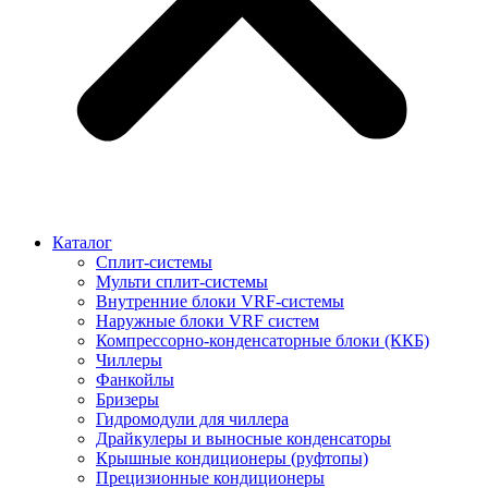
Каталог
Сплит-системы
Мульти сплит-системы
Внутренние блоки VRF-cистемы
Наружные блоки VRF cистем
Компрессорно-конденсаторные блоки (ККБ)
Чиллеры
Фанкойлы
Бризеры
Гидромодули для чиллера
Драйкулеры и выносные конденсаторы
Крышные кондиционеры (руфтопы)
Прецизионные кондиционеры