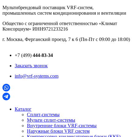
Перейти
Мультибрендовый поставщик VRF-cистем,
к
промышленных систем кондиционирования и вентиляции
содержимому
Общество с ограниченной ответственностью «Климат
Консорциум» ИНН9721233216
г. Москва, Ферганский проезд, 7 к 6 (Пн-Пт с 09:00 до 18:00)
+7 (499)
444-83-34
Заказать звонок
info@vrf-systems.com
Каталог
Сплит-системы
Мульти сплит-системы
Внутренние блоки VRF-cистемы
Наружные блоки VRF cистем
Компрессорно-конденсаторные блоки (ККБ)