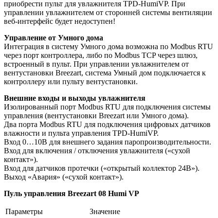
приобрести пульт для увлажнителя TPD-HumiVP. При
управлении увлажнителем от сторонней системы вентиляции
веб-интерфейс будет недоступен!
Управление от Умного дома
Интеграция в систему Умного дома возможна по Modbus RTU
через порт контроллера, либо по Modbus TCP через шлюз,
встроенный в пульт. При управлении увлажнителем от
вентустановки Breezart, система Умный дом подключается к
контроллеру или пульту вентустановки.
Внешние входы и выходы увлажнителя
Изолированный порт Modbus RTU для подключения системы
управления (вентустановки Breezart или Умного дома).
Два порта Modbus RTU для подключения цифровых датчиков
влажности и пульта управления TPD-HumiVP.
Вход 0…10В для внешнего задания паропроизводительности.
Вход для включения / отключения увлажнителя («сухой
контакт»).
Вход для датчиков протечки («открытый коллектор 24В»).
Выход «Авария» («сухой контакт»).
Пуль управления Breezart 08 Humi VP
Параметры
Значение