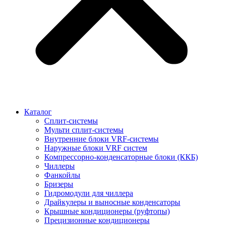
Каталог
Сплит-системы
Мульти сплит-системы
Внутренние блоки VRF-cистемы
Наружные блоки VRF cистем
Компрессорно-конденсаторные блоки (ККБ)
Чиллеры
Фанкойлы
Бризеры
Гидромодули для чиллера
Драйкулеры и выносные конденсаторы
Крышные кондиционеры (руфтопы)
Прецизионные кондиционеры