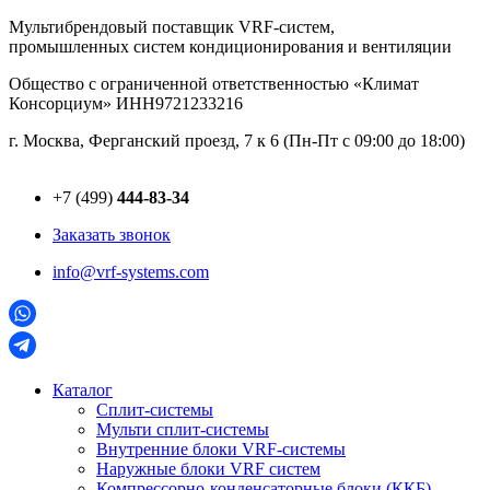
Перейти
Мультибрендовый поставщик VRF-cистем,
к
промышленных систем кондиционирования и вентиляции
содержимому
Общество с ограниченной ответственностью «Климат
Консорциум» ИНН9721233216
г. Москва, Ферганский проезд, 7 к 6 (Пн-Пт с 09:00 до 18:00)
+7 (499)
444-83-34
Заказать звонок
info@vrf-systems.com
Каталог
Сплит-системы
Мульти сплит-системы
Внутренние блоки VRF-cистемы
Наружные блоки VRF cистем
Компрессорно-конденсаторные блоки (ККБ)