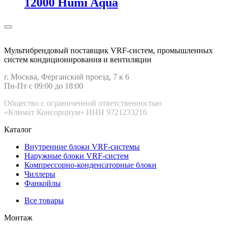
12000 Humi Aqua
Мультибрендовый поставщик VRF-cистем, промышленных
систем кондиционирования и вентиляции
г. Москва, Ферганский проезд, 7 к 6
Пн-Пт с 09:00 до 18:00
Общество с ограниченной ответственностью
«Климат Консорциум» ИНН 9721233216
Каталог
Внутренние блоки VRF-cистемы
Наружные блоки VRF-cистем
Компрессорно-конденсаторные блоки
Чиллеры
Фанкойлы
Все товары
Монтаж