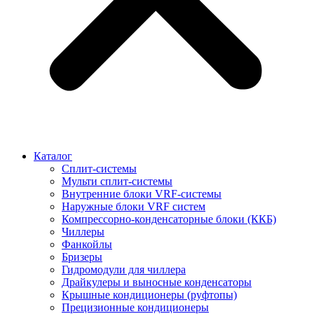
Каталог
Сплит-системы
Мульти сплит-системы
Внутренние блоки VRF-cистемы
Наружные блоки VRF cистем
Компрессорно-конденсаторные блоки (ККБ)
Чиллеры
Фанкойлы
Бризеры
Гидромодули для чиллера
Драйкулеры и выносные конденсаторы
Крышные кондиционеры (руфтопы)
Прецизионные кондиционеры