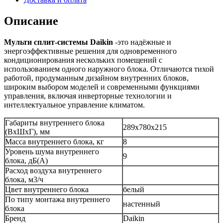
Описание
Мульти сплит-системы Daikin
-это надёжные и
энергоэффективные решения для одновременного
кондиционирования нескольких помещений с
использованием одного наружного блока. Отличаются тихой
работой, продуманным дизайном внутренних блоков,
широким выбором моделей и современными функциями
управления, включая инверторные технологии и
интеллектуальное управление климатом.
Габариты внутреннего блока
289х780х215
(ВхШхГ), мм
Масса внутреннего блока, кг
8
Уровень шума внутреннего
9
блока, дБ(А)
Расход воздуха внутреннего
блока, м3/ч
Цвет внутреннего блока
белый
По типу монтажа внутреннего
настенный
блока
Бренд
Daikin