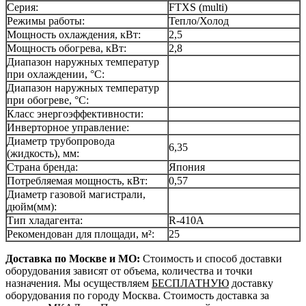
Серия:
FTXS (multi)
Режимы работы:
Тепло/Холод
Мощность охлаждения, кВт:
2,5
Мощность обогрева, кВт:
2,8
Диапазон наружных температур
при охлаждении, °С:
Диапазон наружных температур
при обогреве, °С:
Класс энергоэффективности:
Инверторное управление:
Диаметр трубопровода
6,35
(жидкость), мм:
Страна бренда:
Япония
Потребляемая мощность, кВт:
0,57
Диаметр газовой магистрали,
дюйм(мм):
Тип хладагента:
R-410A
Рекомендован для площади, м²:
25
Доставка по Москве и МО:
Стоимость и способ доставки
оборудования зависят от объема, количества и точки
назначения. Мы осуществляем
БЕСПЛАТНУЮ
доставку
оборудования по городу Москва. Стоимость доставка за