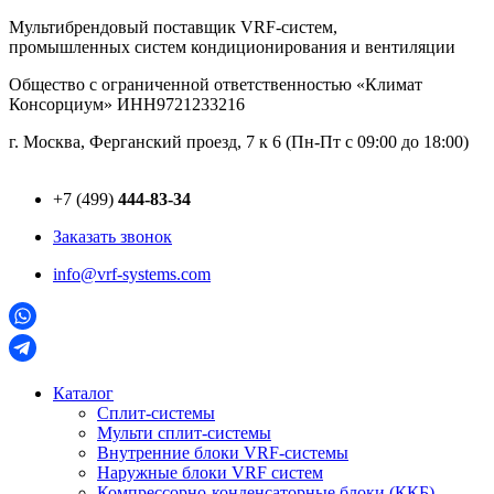
Перейти
Мультибрендовый поставщик VRF-cистем,
к
промышленных систем кондиционирования и вентиляции
содержимому
Общество с ограниченной ответственностью «Климат
Консорциум» ИНН9721233216
г. Москва, Ферганский проезд, 7 к 6 (Пн-Пт с 09:00 до 18:00)
+7 (499)
444-83-34
Заказать звонок
info@vrf-systems.com
Каталог
Сплит-системы
Мульти сплит-системы
Внутренние блоки VRF-cистемы
Наружные блоки VRF cистем
Компрессорно-конденсаторные блоки (ККБ)