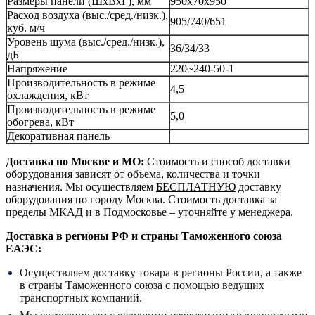
Размеры панели (ШхВхГ), мм
950x70x950
Расход воздуха (выс./сред./низк.),
905/740/651
куб. м/ч
Уровень шума (выс./сред./низк.),
36/34/33
дБ
Напряжение
220~240-50-1
Производительность в режиме
4,5
охлаждения, кВт
Производительность в режиме
5,0
обогрева, кВт
Декоративная панель
Доставка по Москве и МО:
Стоимость и способ доставки
оборудования зависят от объема, количества и точки
назначения. Мы осуществляем
БЕСПЛАТНУЮ
доставку
оборудования по городу Москва. Стоимость доставка за
пределы МКАД и в Подмосковье – уточняйте у менеджера.
Доставка в регионы РФ и страны Таможенного союза
ЕАЭС:
Осуществляем доставку товара в регионы России, а также
в страны Таможенного союза с помощью ведущих
транспортных компаний.