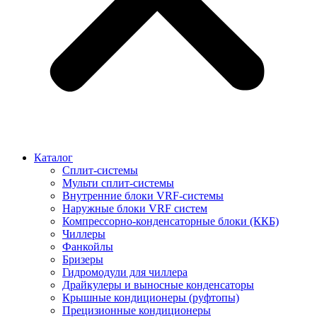
Каталог
Сплит-системы
Мульти сплит-системы
Внутренние блоки VRF-cистемы
Наружные блоки VRF cистем
Компрессорно-конденсаторные блоки (ККБ)
Чиллеры
Фанкойлы
Бризеры
Гидромодули для чиллера
Драйкулеры и выносные конденсаторы
Крышные кондиционеры (руфтопы)
Прецизионные кондиционеры