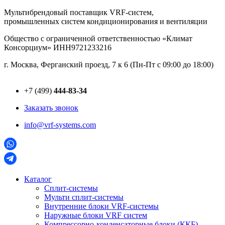
Перейти
Мультибрендовый поставщик VRF-cистем,
к
промышленных систем кондиционирования и вентиляции
содержимому
Общество с ограниченной ответственностью «Климат
Консорциум» ИНН9721233216
г. Москва, Ферганский проезд, 7 к 6 (Пн-Пт с 09:00 до 18:00)
+7 (499)
444-83-34
Заказать звонок
info@vrf-systems.com
Каталог
Сплит-системы
Мульти сплит-системы
Внутренние блоки VRF-cистемы
Наружные блоки VRF cистем
Компрессорно-конденсаторные блоки (ККБ)