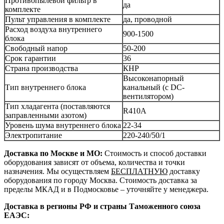
Противопылевой фильтр в
да
комплекте
Пульт управления в комплекте
да, проводной
Расход воздуха внутреннего
900-1500
блока
Свободный напор
50-200
Срок гарантии
36
Страна производства
КНР
Высоконапорный
Тип внутреннего блока
канальный (с DC-
вентилятором)
Тип хладагента (поставляются
R410A
заправленными азотом)
Уровень шума внутреннего блока
22-34
Электропитание
220-240/50/1
Доставка по Москве и МО:
Стоимость и способ доставки
оборудования зависят от объема, количества и точки
назначения. Мы осуществляем
БЕСПЛАТНУЮ
доставку
оборудования по городу Москва. Стоимость доставка за
пределы МКАД и в Подмосковье – уточняйте у менеджера.
Доставка в регионы РФ и страны Таможенного союза
ЕАЭС: