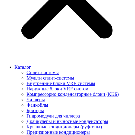
Каталог
Сплит-системы
Мульти сплит-системы
Внутренние блоки VRF-cистемы
Наружные блоки VRF cистем
Компрессорно-конденсаторные блоки (ККБ)
Чиллеры
Фанкойлы
Бризеры
Гидромодули для чиллера
Драйкулеры и выносные конденсаторы
Крышные кондиционеры (руфтопы)
Прецизионные кондиционеры