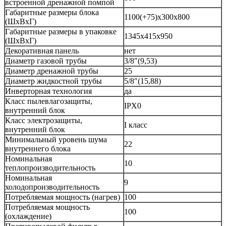
встроенной дренажной помпой
Габаритные размеры блока
1100(+75)x300x800
(ШxВxГ)
Габаритные размеры в упаковке
1345x415x950
(ШxВxГ)
Декоративная панель
нет
Диаметр газовой трубы
3/8″(9,53)
Диаметр дренажной трубы
25
Диаметр жидкостной трубы
5/8″(15,88)
Инверторная технология
да
Класс пылевлагозащиты,
IPX0
внутренний блок
Класс электрозащиты,
I класс
внутренний блок
Минимальный уровень шума
22
внутреннего блока
Номинальная
10
теплопроизводительность
Номинальная
9
холодопроизводительность
Потребляемая мощность (нагрев)
100
Потребляемая мощность
100
(охлаждение)