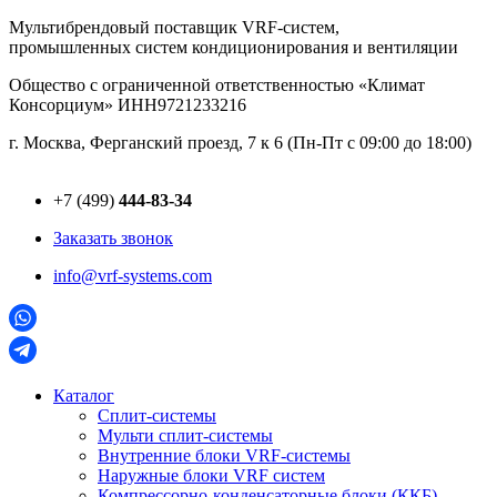
Перейти
Мультибрендовый поставщик VRF-cистем,
к
промышленных систем кондиционирования и вентиляции
содержимому
Общество с ограниченной ответственностью «Климат
Консорциум» ИНН9721233216
г. Москва, Ферганский проезд, 7 к 6 (Пн-Пт с 09:00 до 18:00)
+7 (499)
444-83-34
Заказать звонок
info@vrf-systems.com
Каталог
Сплит-системы
Мульти сплит-системы
Внутренние блоки VRF-cистемы
Наружные блоки VRF cистем
Компрессорно-конденсаторные блоки (ККБ)