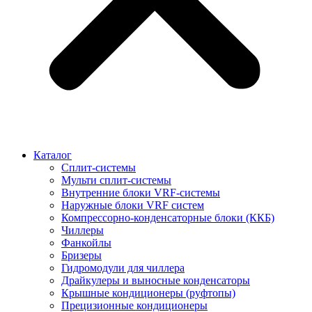
Каталог
Сплит-системы
Мульти сплит-системы
Внутренние блоки VRF-cистемы
Наружные блоки VRF cистем
Компрессорно-конденсаторные блоки (ККБ)
Чиллеры
Фанкойлы
Бризеры
Гидромодули для чиллера
Драйкулеры и выносные конденсаторы
Крышные кондиционеры (руфтопы)
Прецизионные кондиционеры