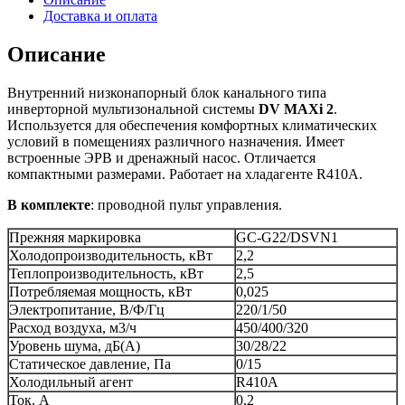
Доставка и оплата
Описание
Внутренний низконапорный блок канального типа
инверторной мультизональной системы
DV MAXi 2
.
Используется для обеспечения комфортных климатических
условий в помещениях различного назначения. Имеет
встроенные ЭРВ и дренажный насос. Отличается
компактными размерами. Работает на хладагенте R410A.
В комплекте
: проводной пульт управления.
Прежняя маркировка
GC-G22/DSVN1
Холодопроизводительность, кВт
2,2
Теплопроизводительность, кВт
2,5
Потребляемая мощность, кВт
0,025
Электропитание, В/Ф/Гц
220/1/50
Расход воздуха, м3/ч
450/400/320
Уровень шума, дБ(А)
30/28/22
Статическое давление, Па
0/15
Холодильный агент
R410A
Ток, А
0,2