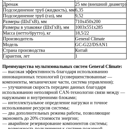
Дренаж
25 мм (внешний диаметр)
Подсоединение труб (жидкость), мм
6,35
Подсоединение труб (газ), мм
9,52
Размеры (ШxГxВ), мм
710х450х200
Размеры в упаковке (ШxГxВ), мм
1003х551х285
Масса (нетто/брутто), кг
18,5/22
Производитель
General Climate
Модель
GC-G22/DSAN1
Страна производства
Китай
Гарантия, лет
1
Преимущества мультизональных систем General Climate:
— высокая эффективность благодаря использованию
инновационных технологий (усовершенствованные —
компоненты, механические части, система управления);
— улучшенная скорость передачи данных благодаря
использованию неполярной CAN-технологии связи между —
наружными и внутренними блоками;
— интеллектуальное определение нагрузки и точное
использование ресурсов системы;
— два дополнительных режима работы, позволяющие
экономить до 20% стоимости энергии;
— аварийное резервирование компонентов системы;
— возможность подключения к системе пожарной