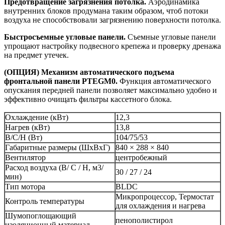
Предотвращение загрязнения потолка.
Аэродинамика
внутренних блоков продумана таким образом, чтоб потоки
воздуха не способствовали загрязнению поверхности потолка.
Быстросъемные угловые панели.
Съемные угловые панели
упрощают настройку подвесного крепежа и проверку дренажа
на предмет утечек.
(ОПЦИЯ) Механизм автоматического подъема
фронтальной панели PTEGM0.
Функция автоматического
опускания передней панели позволяет максимально удобно и
эффективно очищать фильтры кассетного блока.
Охлаждение (кВт)
12,3
Нагрев (кВт)
13,8
В/С/Н (Вт)
104/75/53
Габаритные размеры (ШxВxГ)
840 × 288 × 840
Вентилятор
центробежный
Расход воздуха (В/ С / Н, м3/
30 / 27 / 24
мин)
Тип мотора
BLDC
Микропроцессор, Термостат
Контроль температуры
для охлаждения и нагрева
Шумопоглощающий
пенополистирол
изоляционный материал