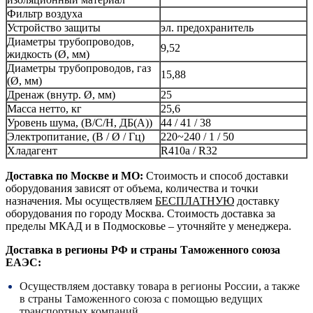
Фильтр воздуха
Устройство защиты
эл. предохранитель
Диаметры трубопроводов,
9,52
жидкость (Ø, мм)
Диаметры трубопроводов, газ
15,88
(Ø, мм)
Дренаж (внутр. Ø, мм)
25
Масса нетто, кг
25,6
Уровень шума, (В/С/Н, ДБ(А))
44 / 41 / 38
Электропитание, (В / Ø / Гц)
220~240 / 1 / 50
Хладагент
R410a / R32
Доставка по Москве и МО:
Стоимость и способ доставки
оборудования зависят от объема, количества и точки
назначения. Мы осуществляем
БЕСПЛАТНУЮ
доставку
оборудования по городу Москва. Стоимость доставка за
пределы МКАД и в Подмосковье – уточняйте у менеджера.
Доставка в регионы РФ и страны Таможенного союза
ЕАЭС:
Осуществляем доставку товара в регионы России, а также
в страны Таможенного союза с помощью ведущих
транспортных компаний.