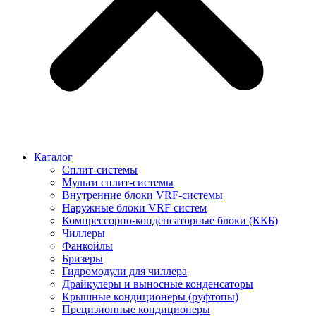
Каталог
Сплит-системы
Мульти сплит-системы
Внутренние блоки VRF-cистемы
Наружные блоки VRF cистем
Компрессорно-конденсаторные блоки (ККБ)
Чиллеры
Фанкойлы
Бризеры
Гидромодули для чиллера
Драйкулеры и выносные конденсаторы
Крышные кондиционеры (руфтопы)
Прецизионные кондиционеры