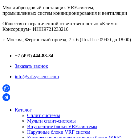
Перейти
Мультибрендовый поставщик VRF-cистем,
к
промышленных систем кондиционирования и вентиляции
содержимому
Общество с ограниченной ответственностью «Климат
Консорциум» ИНН9721233216
г. Москва, Ферганский проезд, 7 к 6 (Пн-Пт с 09:00 до 18:00)
+7 (499)
444-83-34
Заказать звонок
info@vrf-systems.com
Каталог
Сплит-системы
Мульти сплит-системы
Внутренние блоки VRF-cистемы
Наружные блоки VRF cистем
Компрессорно-конденсаторные блоки (ККБ)