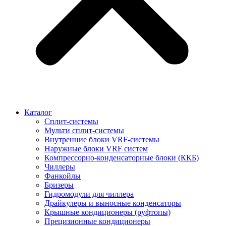
Каталог
Сплит-системы
Мульти сплит-системы
Внутренние блоки VRF-cистемы
Наружные блоки VRF cистем
Компрессорно-конденсаторные блоки (ККБ)
Чиллеры
Фанкойлы
Бризеры
Гидромодули для чиллера
Драйкулеры и выносные конденсаторы
Крышные кондиционеры (руфтопы)
Прецизионные кондиционеры