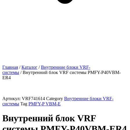
Главная
/
Каталог
/
Внутренние блоки VRF-
cистемы
/ Внутренний блок VRF системы PMFY-P40VBM-
ER4
Артикул:
VRF741614
Category
Внутренние блоки VRF-
cистемы
Tag
PMFY-P VBM-E
Внутренний блок VRF
системы PMFY-P40VBM-ER4