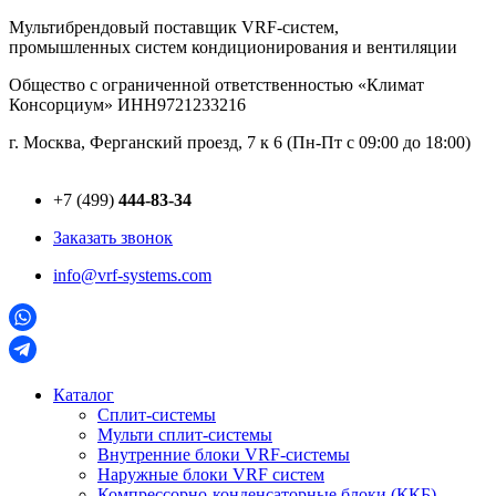
Перейти
Мультибрендовый поставщик VRF-cистем,
к
промышленных систем кондиционирования и вентиляции
содержимому
Общество с ограниченной ответственностью «Климат
Консорциум» ИНН9721233216
г. Москва, Ферганский проезд, 7 к 6 (Пн-Пт с 09:00 до 18:00)
+7 (499)
444-83-34
Заказать звонок
info@vrf-systems.com
Каталог
Сплит-системы
Мульти сплит-системы
Внутренние блоки VRF-cистемы
Наружные блоки VRF cистем
Компрессорно-конденсаторные блоки (ККБ)