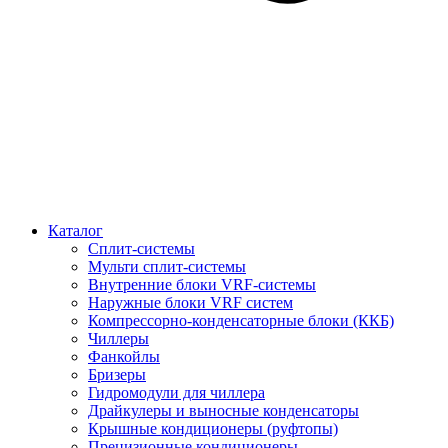
Каталог
Сплит-системы
Мульти сплит-системы
Внутренние блоки VRF-cистемы
Наружные блоки VRF cистем
Компрессорно-конденсаторные блоки (ККБ)
Чиллеры
Фанкойлы
Бризеры
Гидромодули для чиллера
Драйкулеры и выносные конденсаторы
Крышные кондиционеры (руфтопы)
Прецизионные кондиционеры