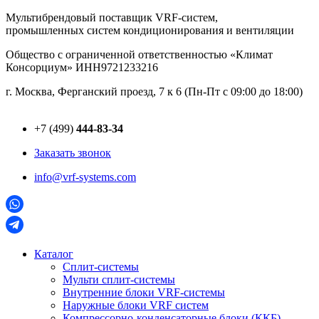
Перейти
Мультибрендовый поставщик VRF-cистем,
к
промышленных систем кондиционирования и вентиляции
содержимому
Общество с ограниченной ответственностью «Климат
Консорциум» ИНН9721233216
г. Москва, Ферганский проезд, 7 к 6 (Пн-Пт с 09:00 до 18:00)
+7 (499)
444-83-34
Заказать звонок
info@vrf-systems.com
Каталог
Сплит-системы
Мульти сплит-системы
Внутренние блоки VRF-cистемы
Наружные блоки VRF cистем
Компрессорно-конденсаторные блоки (ККБ)