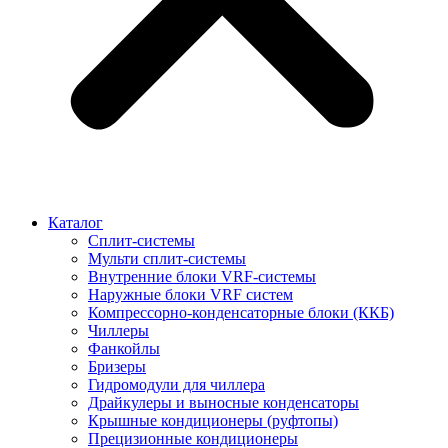
Каталог
Сплит-системы
Мульти сплит-системы
Внутренние блоки VRF-cистемы
Наружные блоки VRF cистем
Компрессорно-конденсаторные блоки (ККБ)
Чиллеры
Фанкойлы
Бризеры
Гидромодули для чиллера
Драйкулеры и выносные конденсаторы
Крышные кондиционеры (руфтопы)
Прецизионные кондиционеры