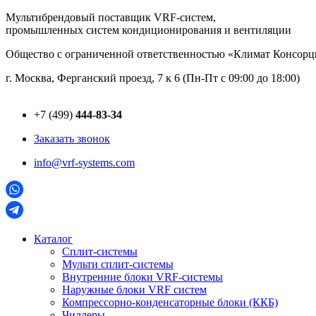
Перейти
Мультибрендовый поставщик VRF-cистем,
к
промышленных систем кондиционирования и вентиляции
содержимому
Общество с ограниченной ответственностью «Климат Консо
г. Москва, Ферганский проезд, 7 к 6 (Пн-Пт с 09:00 до 18:00)
+7 (499)
444-83-34
Заказать звонок
info@vrf-systems.com
Каталог
Сплит-системы
Мульти сплит-системы
Внутренние блоки VRF-cистемы
Наружные блоки VRF cистем
Компрессорно-конденсаторные блоки (ККБ)
Чиллеры