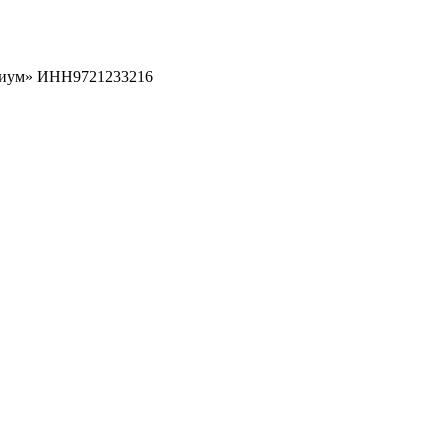
рциум» ИНН9721233216