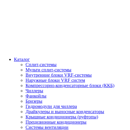
Каталог
Сплит-системы
Мульти сплит-системы
Внутренние блоки VRF-cистемы
Наружные блоки VRF cистем
Компрессорно-конденсаторные блоки (ККБ)
Чиллеры
Фанкойлы
Бризеры
Гидромодули для чиллера
Драйкулеры и выносные конденсаторы
Крышные кондиционеры (руфтопы)
Прецизионные кондиционеры
Системы вентиляции