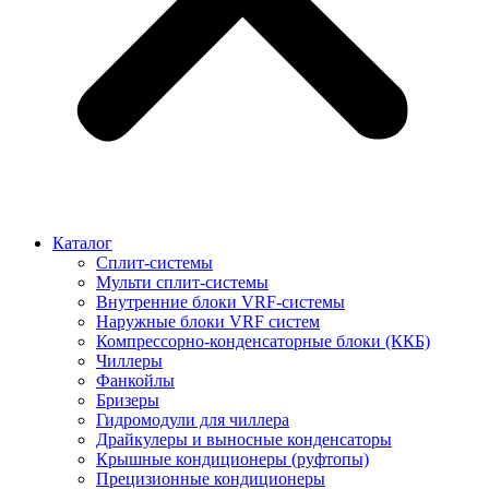
Каталог
Сплит-системы
Мульти сплит-системы
Внутренние блоки VRF-cистемы
Наружные блоки VRF cистем
Компрессорно-конденсаторные блоки (ККБ)
Чиллеры
Фанкойлы
Бризеры
Гидромодули для чиллера
Драйкулеры и выносные конденсаторы
Крышные кондиционеры (руфтопы)
Прецизионные кондиционеры