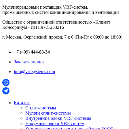
Перейти
Мультибрендовый поставщик VRF-cистем,
к
промышленных систем кондиционирования и вентиляции
содержимому
Общество с ограниченной ответственностью «Климат
Консорциум» ИНН9721233216
г. Москва, Ферганский проезд, 7 к 6 (Пн-Пт с 09:00 до 18:00)
+7 (499)
444-83-34
Заказать звонок
info@vrf-systems.com
Каталог
Сплит-системы
Мульти сплит-системы
Внутренние блоки VRF-cистемы
Наружные блоки VRF cистем
Компрессорно-конденсаторные блоки (ККБ)