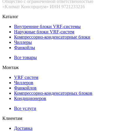
Общество с ограниченной ответственностью
«Климат Консорциум» ИНН 9721233216
Каталог
Внутренние блоки VRF-cистемы
Наружные блоки VRF-cистем
Компрессорно-конденсаторные блоки
Чиллеры
Фанкойлы
Все товары
Монтаж
VRF систем
Чиллеров
Фанкойлов
Компрессорно-конденсаторных блоков
Кондиционеров
Все услуги
Клиентам
Доставка