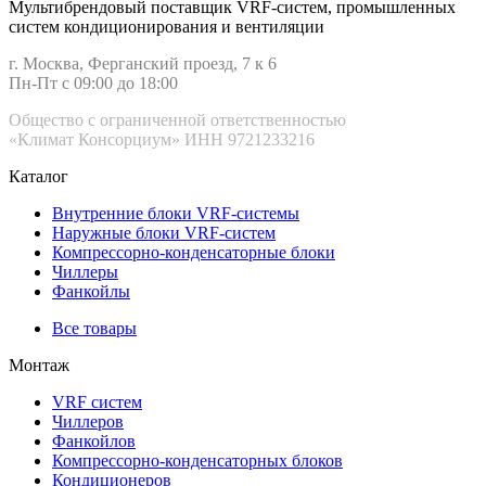
Мультибрендовый поставщик VRF-cистем, промышленных
систем кондиционирования и вентиляции
г. Москва, Ферганский проезд, 7 к 6
Пн-Пт с 09:00 до 18:00
Общество с ограниченной ответственностью
«Климат Консорциум» ИНН 9721233216
Каталог
Внутренние блоки VRF-cистемы
Наружные блоки VRF-cистем
Компрессорно-конденсаторные блоки
Чиллеры
Фанкойлы
Все товары
Монтаж
VRF систем
Чиллеров
Фанкойлов
Компрессорно-конденсаторных блоков
Кондиционеров