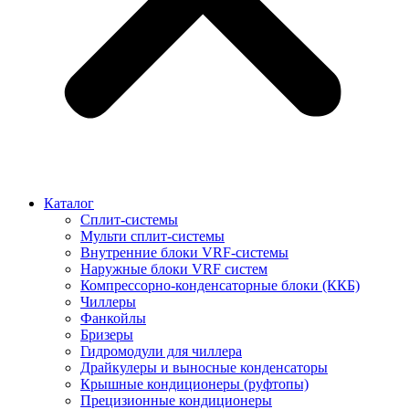
Каталог
Сплит-системы
Мульти сплит-системы
Внутренние блоки VRF-cистемы
Наружные блоки VRF cистем
Компрессорно-конденсаторные блоки (ККБ)
Чиллеры
Фанкойлы
Бризеры
Гидромодули для чиллера
Драйкулеры и выносные конденсаторы
Крышные кондиционеры (руфтопы)
Прецизионные кондиционеры