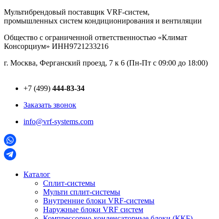
Перейти
Мультибрендовый поставщик VRF-cистем,
к
промышленных систем кондиционирования и вентиляции
содержимому
Общество с ограниченной ответственностью «Климат
Консорциум» ИНН9721233216
г. Москва, Ферганский проезд, 7 к 6 (Пн-Пт с 09:00 до 18:00)
+7 (499)
444-83-34
Заказать звонок
info@vrf-systems.com
Каталог
Сплит-системы
Мульти сплит-системы
Внутренние блоки VRF-cистемы
Наружные блоки VRF cистем
Компрессорно-конденсаторные блоки (ККБ)