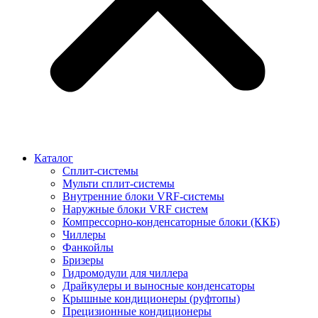
Каталог
Сплит-системы
Мульти сплит-системы
Внутренние блоки VRF-cистемы
Наружные блоки VRF cистем
Компрессорно-конденсаторные блоки (ККБ)
Чиллеры
Фанкойлы
Бризеры
Гидромодули для чиллера
Драйкулеры и выносные конденсаторы
Крышные кондиционеры (руфтопы)
Прецизионные кондиционеры