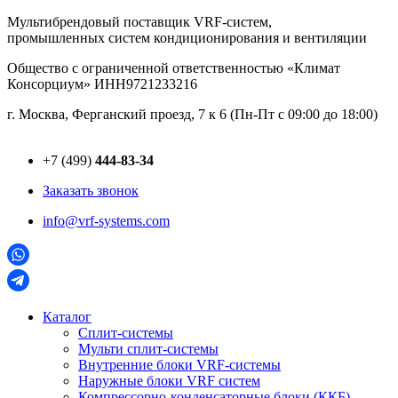
Перейти
Мультибрендовый поставщик VRF-cистем,
к
промышленных систем кондиционирования и вентиляции
содержимому
Общество с ограниченной ответственностью «Климат
Консорциум» ИНН9721233216
г. Москва, Ферганский проезд, 7 к 6 (Пн-Пт с 09:00 до 18:00)
+7 (499)
444-83-34
Заказать звонок
info@vrf-systems.com
Каталог
Сплит-системы
Мульти сплит-системы
Внутренние блоки VRF-cистемы
Наружные блоки VRF cистем
Компрессорно-конденсаторные блоки (ККБ)