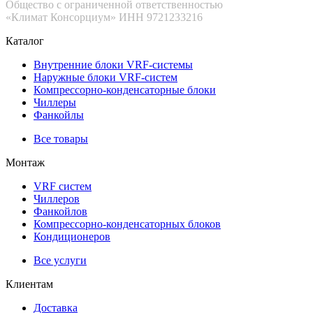
Общество с ограниченной ответственностью
«Климат Консорциум» ИНН 9721233216
Каталог
Внутренние блоки VRF-cистемы
Наружные блоки VRF-cистем
Компрессорно-конденсаторные блоки
Чиллеры
Фанкойлы
Все товары
Монтаж
VRF систем
Чиллеров
Фанкойлов
Компрессорно-конденсаторных блоков
Кондиционеров
Все услуги
Клиентам
Доставка