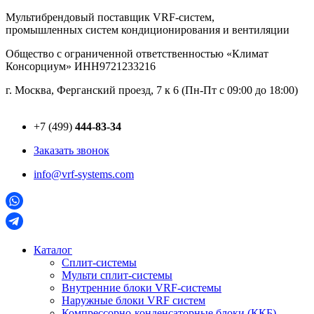
Перейти
Мультибрендовый поставщик VRF-cистем,
к
промышленных систем кондиционирования и вентиляции
содержимому
Общество с ограниченной ответственностью «Климат
Консорциум» ИНН9721233216
г. Москва, Ферганский проезд, 7 к 6 (Пн-Пт с 09:00 до 18:00)
+7 (499)
444-83-34
Заказать звонок
info@vrf-systems.com
Каталог
Сплит-системы
Мульти сплит-системы
Внутренние блоки VRF-cистемы
Наружные блоки VRF cистем
Компрессорно-конденсаторные блоки (ККБ)