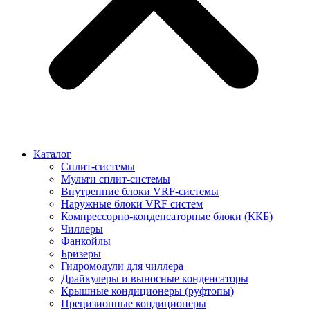
Каталог
Сплит-системы
Мульти сплит-системы
Внутренние блоки VRF-cистемы
Наружные блоки VRF cистем
Компрессорно-конденсаторные блоки (ККБ)
Чиллеры
Фанкойлы
Бризеры
Гидромодули для чиллера
Драйкулеры и выносные конденсаторы
Крышные кондиционеры (руфтопы)
Прецизионные кондиционеры