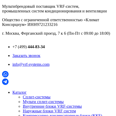
Перейти
Мультибрендовый поставщик VRF-cистем,
к
промышленных систем кондиционирования и вентиляции
содержимому
Общество с ограниченной ответственностью «Климат
Консорциум» ИНН9721233216
г. Москва, Ферганский проезд, 7 к 6 (Пн-Пт с 09:00 до 18:00)
+7 (499)
444-83-34
Заказать звонок
info@vrf-systems.com
Каталог
Сплит-системы
Мульти сплит-системы
Внутренние блоки VRF-cистемы
Наружные блоки VRF cистем
Компрессорно-конденсаторные блоки (ККБ)