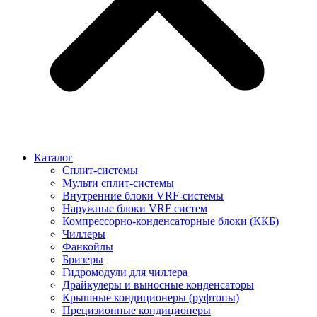
Каталог
Сплит-системы
Мульти сплит-системы
Внутренние блоки VRF-cистемы
Наружные блоки VRF cистем
Компрессорно-конденсаторные блоки (ККБ)
Чиллеры
Фанкойлы
Бризеры
Гидромодули для чиллера
Драйкулеры и выносные конденсаторы
Крышные кондиционеры (руфтопы)
Прецизионные кондиционеры