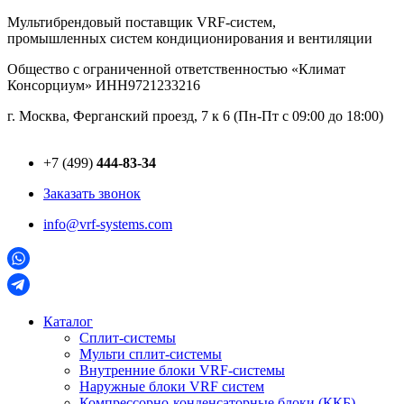
Перейти
Мультибрендовый поставщик VRF-cистем,
к
промышленных систем кондиционирования и вентиляции
содержимому
Общество с ограниченной ответственностью «Климат
Консорциум» ИНН9721233216
г. Москва, Ферганский проезд, 7 к 6 (Пн-Пт с 09:00 до 18:00)
+7 (499)
444-83-34
Заказать звонок
info@vrf-systems.com
Каталог
Сплит-системы
Мульти сплит-системы
Внутренние блоки VRF-cистемы
Наружные блоки VRF cистем
Компрессорно-конденсаторные блоки (ККБ)