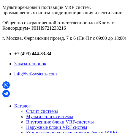
Перейти
Мультибрендовый поставщик VRF-cистем,
к
промышленных систем кондиционирования и вентиляции
содержимому
Общество с ограниченной ответственностью «Климат
Консорциум» ИНН9721233216
г. Москва, Ферганский проезд, 7 к 6 (Пн-Пт с 09:00 до 18:00)
+7 (499)
444-83-34
Заказать звонок
info@vrf-systems.com
Каталог
Сплит-системы
Мульти сплит-системы
Внутренние блоки VRF-cистемы
Наружные блоки VRF cистем
Компрессорно-конденсаторные блоки (ККБ)