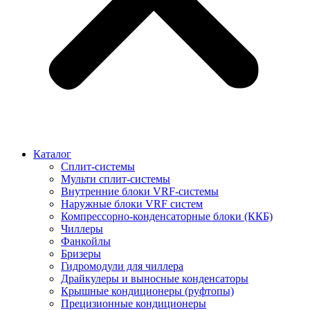
Каталог
Сплит-системы
Мульти сплит-системы
Внутренние блоки VRF-cистемы
Наружные блоки VRF cистем
Компрессорно-конденсаторные блоки (ККБ)
Чиллеры
Фанкойлы
Бризеры
Гидромодули для чиллера
Драйкулеры и выносные конденсаторы
Крышные кондиционеры (руфтопы)
Прецизионные кондиционеры