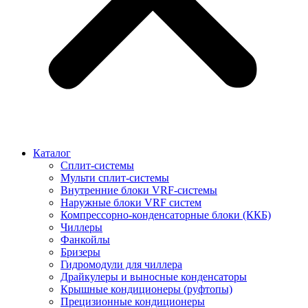
Каталог
Сплит-системы
Мульти сплит-системы
Внутренние блоки VRF-cистемы
Наружные блоки VRF cистем
Компрессорно-конденсаторные блоки (ККБ)
Чиллеры
Фанкойлы
Бризеры
Гидромодули для чиллера
Драйкулеры и выносные конденсаторы
Крышные кондиционеры (руфтопы)
Прецизионные кондиционеры