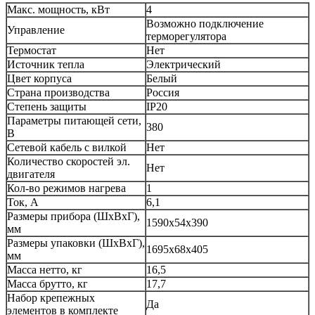
Макс. мощность, кВт
4
Возможно подключение
Управление
терморегулятора
Термостат
Нет
Источник тепла
Электрический
Цвет корпуса
Белый
Страна производства
Россия
Степень защиты
IP20
Параметры питающей сети,
380
В
Сетевой кабель с вилкой
Нет
Количество скоростей эл.
Нет
двигателя
Кол-во режимов нагрева
1
Ток, А
6,1
Размеры прибора (ШхВхГ),
1590х54х390
мм
Размеры упаковки (ШхВхГ),
1695х68х405
мм
Масса нетто, кг
16,5
Масса брутто, кг
17,7
Набор крепежных
Да
элементов в комплекте