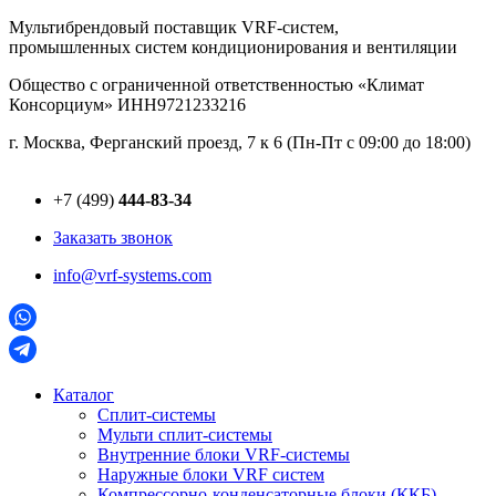
Перейти
Мультибрендовый поставщик VRF-cистем,
к
промышленных систем кондиционирования и вентиляции
содержимому
Общество с ограниченной ответственностью «Климат
Консорциум» ИНН9721233216
г. Москва, Ферганский проезд, 7 к 6 (Пн-Пт с 09:00 до 18:00)
+7 (499)
444-83-34
Заказать звонок
info@vrf-systems.com
Каталог
Сплит-системы
Мульти сплит-системы
Внутренние блоки VRF-cистемы
Наружные блоки VRF cистем
Компрессорно-конденсаторные блоки (ККБ)