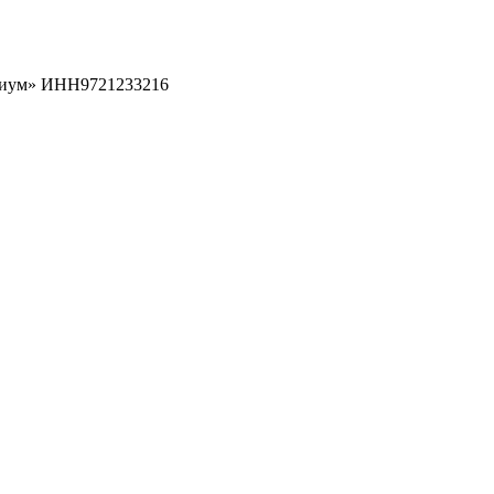
рциум» ИНН9721233216