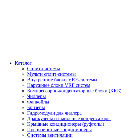
Каталог
Сплит-системы
Мульти сплит-системы
Внутренние блоки VRF-cистемы
Наружные блоки VRF cистем
Компрессорно-конденсаторные блоки (ККБ)
Чиллеры
Фанкойлы
Бризеры
Гидромодули для чиллера
Драйкулеры и выносные конденсаторы
Крышные кондиционеры (руфтопы)
Прецизионные кондиционеры
Системы вентиляции