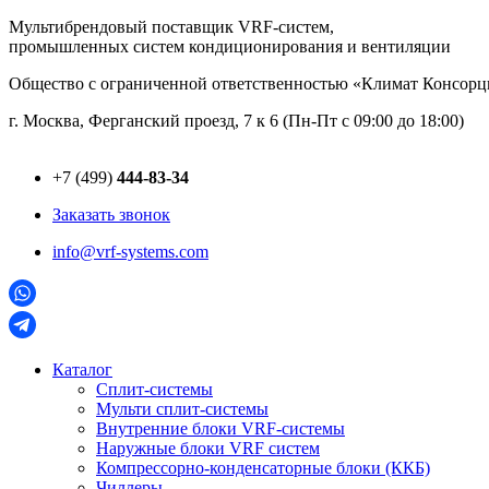
Перейти
Мультибрендовый поставщик VRF-cистем,
к
промышленных систем кондиционирования и вентиляции
содержимому
Общество с ограниченной ответственностью «Климат Консо
г. Москва, Ферганский проезд, 7 к 6 (Пн-Пт с 09:00 до 18:00)
+7 (499)
444-83-34
Заказать звонок
info@vrf-systems.com
Каталог
Сплит-системы
Мульти сплит-системы
Внутренние блоки VRF-cистемы
Наружные блоки VRF cистем
Компрессорно-конденсаторные блоки (ККБ)
Чиллеры