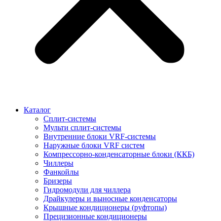
Каталог
Сплит-системы
Мульти сплит-системы
Внутренние блоки VRF-cистемы
Наружные блоки VRF cистем
Компрессорно-конденсаторные блоки (ККБ)
Чиллеры
Фанкойлы
Бризеры
Гидромодули для чиллера
Драйкулеры и выносные конденсаторы
Крышные кондиционеры (руфтопы)
Прецизионные кондиционеры