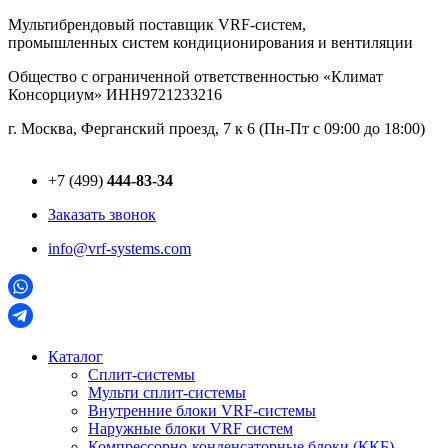
Перейти
Мультибрендовый поставщик VRF-cистем,
к
промышленных систем кондиционирования и вентиляции
содержимому
Общество с ограниченной ответственностью «Климат
Консорциум» ИНН9721233216
г. Москва, Ферганский проезд, 7 к 6 (Пн-Пт с 09:00 до 18:00)
+7 (499)
444-83-34
Заказать звонок
info@vrf-systems.com
Каталог
Сплит-системы
Мульти сплит-системы
Внутренние блоки VRF-cистемы
Наружные блоки VRF cистем
Компрессорно-конденсаторные блоки (ККБ)