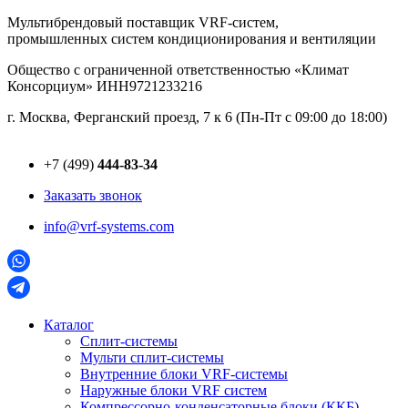
Перейти
Мультибрендовый поставщик VRF-cистем,
к
промышленных систем кондиционирования и вентиляции
содержимому
Общество с ограниченной ответственностью «Климат
Консорциум» ИНН9721233216
г. Москва, Ферганский проезд, 7 к 6 (Пн-Пт с 09:00 до 18:00)
+7 (499)
444-83-34
Заказать звонок
info@vrf-systems.com
Каталог
Сплит-системы
Мульти сплит-системы
Внутренние блоки VRF-cистемы
Наружные блоки VRF cистем
Компрессорно-конденсаторные блоки (ККБ)