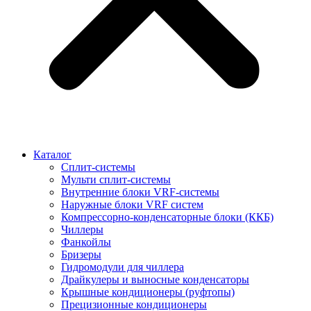
Каталог
Сплит-системы
Мульти сплит-системы
Внутренние блоки VRF-cистемы
Наружные блоки VRF cистем
Компрессорно-конденсаторные блоки (ККБ)
Чиллеры
Фанкойлы
Бризеры
Гидромодули для чиллера
Драйкулеры и выносные конденсаторы
Крышные кондиционеры (руфтопы)
Прецизионные кондиционеры