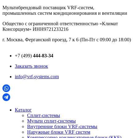
Перейти
Мультибрендовый поставщик VRF-cистем,
к
промышленных систем кондиционирования и вентиляции
содержимому
Общество с ограниченной ответственностью «Климат
Консорциум» ИНН9721233216
г. Москва, Ферганский проезд, 7 к 6 (Пн-Пт с 09:00 до 18:00)
+7 (499)
444-83-34
Заказать звонок
info@vrf-systems.com
Каталог
Сплит-системы
Мульти сплит-системы
Внутренние блоки VRF-cистемы
Наружные блоки VRF cистем
Компрессорно-конденсаторные блоки (ККБ)