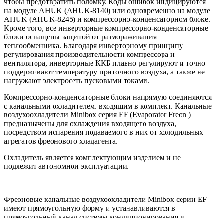
чтобы предотвратить поломку. Коды ошибок индицируются
на модуле AHUK (AHUK-8140) или одновременно на модуле
AHUK (AHUK-8245) и компрессорно-конденсаторном блоке.
Кроме того, все инверторные компрессорно-конденсаторные
блоки оснащены защитой от размораживания
теплообменника. Благодаря инверторному принципу
регулирования производительности компрессора и
вентилятора, инверторные ККБ плавно регулируют и точно
поддерживают температуру приточного воздуха, а также не
нагружают электросеть пусковыми токами.
Компрессорно-конденсаторные блоки напрямую соединяются
с канальными охладителем, входящим в комплект. Канальные
воздухоохладители Minibox серия EF (Evaporator Freon )
предназначены для охлаждения входящего воздуха,
посредством испарения подаваемого в них от холодильных
агрегатов фреонового хладагента.
Охладитель является комплектующим изделием и не
подлежит автономной эксплуатации.
Фреоновые канальные воздухоохладители Minibox серии EF
имеют прямоугольную форму и устанавливаются в
прямоугольный канал системы кондиционирования и