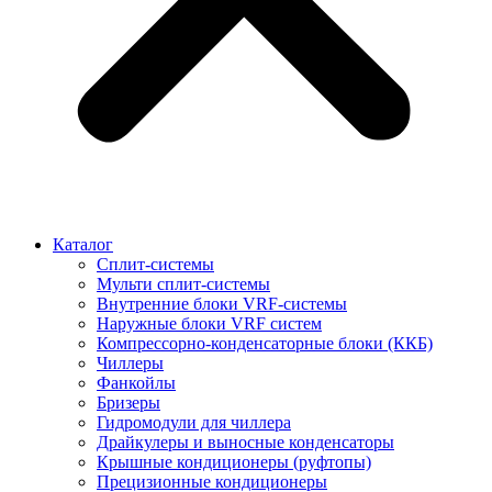
Каталог
Сплит-системы
Мульти сплит-системы
Внутренние блоки VRF-cистемы
Наружные блоки VRF cистем
Компрессорно-конденсаторные блоки (ККБ)
Чиллеры
Фанкойлы
Бризеры
Гидромодули для чиллера
Драйкулеры и выносные конденсаторы
Крышные кондиционеры (руфтопы)
Прецизионные кондиционеры