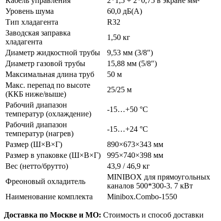
Кабель управления
2*1,5 + 2*0,75 в экране мм²
Уровень шума
60,0 дБ(A)
Тип хладагента
R32
Заводская заправка
1,50 кг
хладагента
Диаметр жидкостной трубы
9,53 мм (3/8″)
Диаметр газовой трубы
15,88 мм (5/8″)
Максимальная длина труб
50 м
Макс. перепад по высоте
25/25 м
(ККБ ниже/выше)
Рабочий диапазон
-15…+50 °C
температур (охлаждение)
Рабочий диапазон
-15…+24 °C
температур (нагрев)
Размер (Ш×В×Г)
890×673×343 мм
Размер в упаковке (Ш×В×Г)
995×740×398 мм
Вес (нетто/брутто)
43,9 / 46,9 кг
MINIBOX для прямоугольных
Фреоновый охладитель
каналов 500*300-3. 7 кВт
Наименование комплекта
Minibox.Сombo-1550
Доставка по Москве и МО:
Стоимость и способ доставки