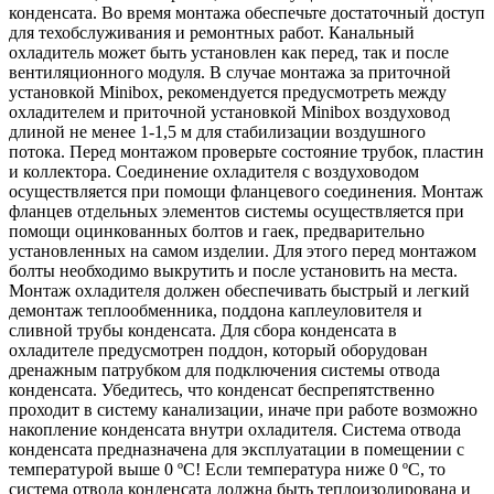
конденсата. Во время монтажа обеспечьте достаточный доступ
для техобслуживания и ремонтных работ. Канальный
охладитель может быть установлен как перед, так и после
вентиляционного модуля. В случае монтажа за приточной
установкой Minibox, рекомендуется предусмотреть между
охладителем и приточной установкой Minibox воздуховод
длиной не менее 1-1,5 м для стабилизации воздушного
потока. Перед монтажом проверьте состояние трубок, пластин
и коллектора. Соединение охладителя с воздуховодом
осуществляется при помощи фланцевого соединения. Монтаж
фланцев отдельных элементов системы осуществляется при
помощи оцинкованных болтов и гаек, предварительно
установленных на самом изделии. Для этого перед монтажом
болты необходимо выкрутить и после установить на места.
Монтаж охладителя должен обеспечивать быстрый и легкий
демонтаж теплообменника, поддона каплеуловителя и
сливной трубы конденсата. Для сбора конденсата в
охладителе предусмотрен поддон, который оборудован
дренажным патрубком для подключения системы отвода
конденсата. Убедитесь, что конденсат беспрепятственно
проходит в систему канализации, иначе при работе возможно
накопление конденсата внутри охладителя. Система отвода
конденсата предназначена для эксплуатации в помещении с
температурой выше 0 ºС! Если температура ниже 0 ºС, то
система отвода конденсата должна быть теплоизолирована и