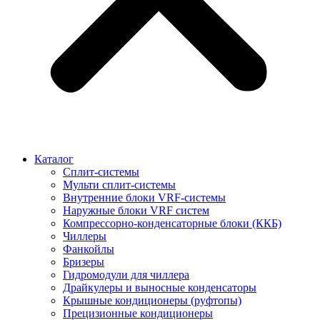
Каталог
Сплит-системы
Мульти сплит-системы
Внутренние блоки VRF-cистемы
Наружные блоки VRF cистем
Компрессорно-конденсаторные блоки (ККБ)
Чиллеры
Фанкойлы
Бризеры
Гидромодули для чиллера
Драйкулеры и выносные конденсаторы
Крышные кондиционеры (руфтопы)
Прецизионные кондиционеры