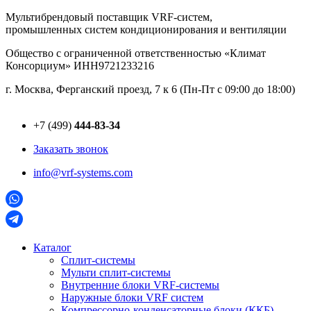
Перейти
Мультибрендовый поставщик VRF-cистем,
к
промышленных систем кондиционирования и вентиляции
содержимому
Общество с ограниченной ответственностью «Климат
Консорциум» ИНН9721233216
г. Москва, Ферганский проезд, 7 к 6 (Пн-Пт с 09:00 до 18:00)
+7 (499)
444-83-34
Заказать звонок
info@vrf-systems.com
Каталог
Сплит-системы
Мульти сплит-системы
Внутренние блоки VRF-cистемы
Наружные блоки VRF cистем
Компрессорно-конденсаторные блоки (ККБ)