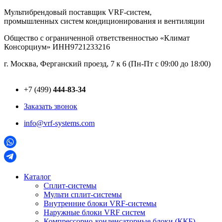
Перейти
Мультибрендовый поставщик VRF-cистем,
к
промышленных систем кондиционирования и вентиляции
содержимому
Общество с ограниченной ответственностью «Климат
Консорциум» ИНН9721233216
г. Москва, Ферганский проезд, 7 к 6 (Пн-Пт с 09:00 до 18:00)
+7 (499)
444-83-34
Заказать звонок
info@vrf-systems.com
Каталог
Сплит-системы
Мульти сплит-системы
Внутренние блоки VRF-cистемы
Наружные блоки VRF cистем
Компрессорно-конденсаторные блоки (ККБ)