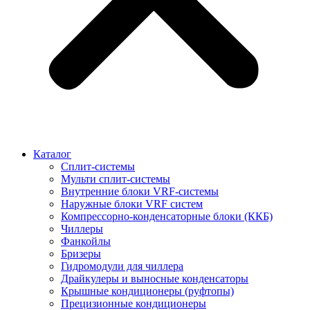
Каталог
Сплит-системы
Мульти сплит-системы
Внутренние блоки VRF-cистемы
Наружные блоки VRF cистем
Компрессорно-конденсаторные блоки (ККБ)
Чиллеры
Фанкойлы
Бризеры
Гидромодули для чиллера
Драйкулеры и выносные конденсаторы
Крышные кондиционеры (руфтопы)
Прецизионные кондиционеры