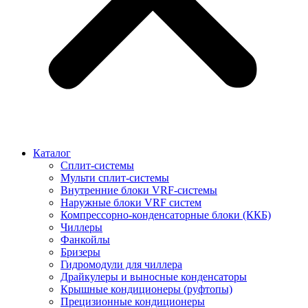
Каталог
Сплит-системы
Мульти сплит-системы
Внутренние блоки VRF-cистемы
Наружные блоки VRF cистем
Компрессорно-конденсаторные блоки (ККБ)
Чиллеры
Фанкойлы
Бризеры
Гидромодули для чиллера
Драйкулеры и выносные конденсаторы
Крышные кондиционеры (руфтопы)
Прецизионные кондиционеры