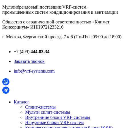
Перейти
Мультибрендовый поставщик VRF-cистем,
к
промышленных систем кондиционирования и вентиляции
содержимому
Общество с ограниченной ответственностью «Климат
Консорциум» ИНН9721233216
г. Москва, Ферганский проезд, 7 к 6 (Пн-Пт с 09:00 до 18:00)
+7 (499)
444-83-34
Заказать звонок
info@vrf-systems.com
Каталог
Сплит-системы
Мульти сплит-системы
Внутренние блоки VRF-cистемы
Наружные блоки VRF cистем
Компрессорно-конденсаторные блоки (ККБ)