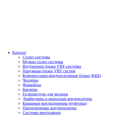
Каталог
Сплит-системы
Мульти сплит-системы
Внутренние блоки VRF-cистемы
Наружные блоки VRF cистем
Компрессорно-конденсаторные блоки (ККБ)
Чиллеры
Фанкойлы
Бризеры
Гидромодули для чиллера
Драйкулеры и выносные конденсаторы
Крышные кондиционеры (руфтопы)
Прецизионные кондиционеры
Системы вентиляции