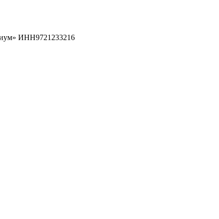
рциум» ИНН9721233216