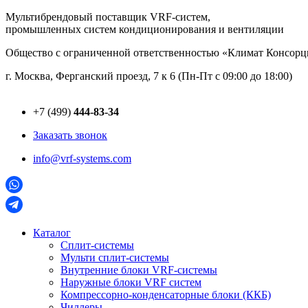
Перейти
Мультибрендовый поставщик VRF-cистем,
к
промышленных систем кондиционирования и вентиляции
содержимому
Общество с ограниченной ответственностью «Климат Консо
г. Москва, Ферганский проезд, 7 к 6 (Пн-Пт с 09:00 до 18:00)
+7 (499)
444-83-34
Заказать звонок
info@vrf-systems.com
Каталог
Сплит-системы
Мульти сплит-системы
Внутренние блоки VRF-cистемы
Наружные блоки VRF cистем
Компрессорно-конденсаторные блоки (ККБ)
Чиллеры