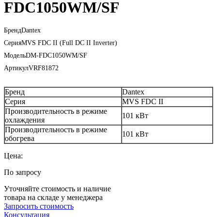
FDC1050WM/SF
Бренд
Dantex
Серия
MVS FDС II (Full DC II Inverter)
Модель
DM-FDC1050WM/SF
Артикул
VRF81872
Бренд
Dantex
Серия
MVS FDС II
Производительность в режиме
101 кВт
охлаждения
Производительность в режиме
101 кВт
обогрева
Цена:
По запросу
Уточняйте стоимость и наличие
товара на складе у менеджера
Запросить стоимость
Консультация