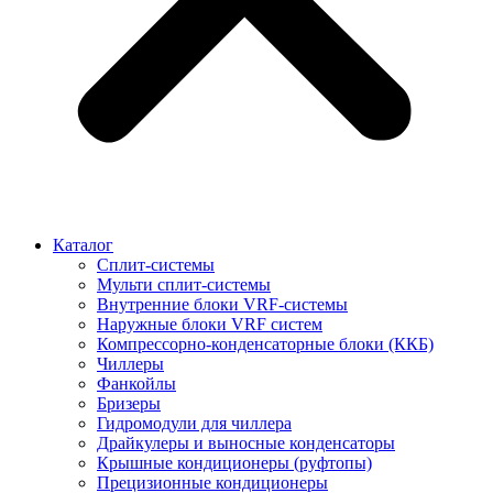
Каталог
Сплит-системы
Мульти сплит-системы
Внутренние блоки VRF-cистемы
Наружные блоки VRF cистем
Компрессорно-конденсаторные блоки (ККБ)
Чиллеры
Фанкойлы
Бризеры
Гидромодули для чиллера
Драйкулеры и выносные конденсаторы
Крышные кондиционеры (руфтопы)
Прецизионные кондиционеры