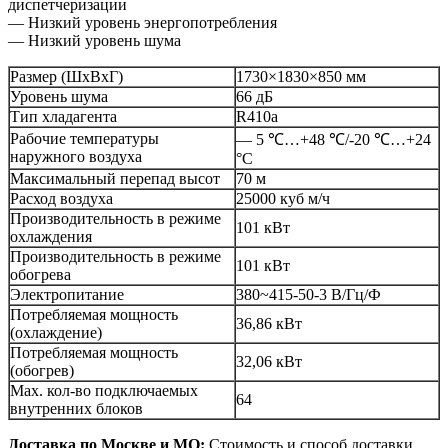
диспетчеризации
— Низкий уровень энергопотребления
— Низкий уровень шума
Размер (ШхВхГ)
1730×1830×850 мм
Уровень шума
66 дБ
Тип хладагента
R410a
Рабочие температуры
— 5 ℃…+48 ℃/-20 ℃…+24
наружного воздуха
°С
Максимальный перепад высот
70 м
Расход воздуха
25000 куб м/ч
Производительность в режиме
101 кВт
охлаждения
Производительность в режиме
101 кВт
обогрева
Электропитание
380~415-50-3 В/Гц/Ф
Потребляемая мощность
36,86 кВт
(охлаждение)
Потребляемая мощность
32,06 кВт
(обогрев)
Max. кол-во подключаемых
64
внутренних блоков
Доставка по Москве и МО:
Стоимость и способ доставки