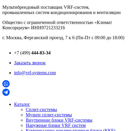
Перейти
Мультибрендовый поставщик VRF-cистем,
к
промышленных систем кондиционирования и вентиляции
содержимому
Общество с ограниченной ответственностью «Климат
Консорциум» ИНН9721233216
г. Москва, Ферганский проезд, 7 к 6 (Пн-Пт с 09:00 до 18:00)
+7 (499)
444-83-34
Заказать звонок
info@vrf-systems.com
Каталог
Сплит-системы
Мульти сплит-системы
Внутренние блоки VRF-cистемы
Наружные блоки VRF cистем
Компрессорно-конденсаторные блоки (ККБ)