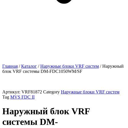
Главная
/
Каталог
/
Наружные блоки VRF cистем
/ Наружный
блок VRF системы DM-FDC1050WM/SF
Артикул:
VRF81872
Category
Наружные блоки VRF cистем
Tag
MVS FDС II
Наружный блок VRF
системы DM-