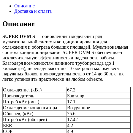
Описание
Доставка и оплата
Описание
SUPER DVM S
— обновленный модельный ряд
мультизональной системы кондиционирования для
охлаждения и обогрева больших площадей. Мультизональная
система кондиционирования SUPER DVM S обеспечивает
исключительную эффективность и надежность работы.
Благодаря возможностям длинного трубопровода (до 1
километра), перепаду высот до 110 метров и малому весу
наружных блоков производительностью от 14 до 30 л. с. их
легко установить практически на любом объекте.
Охлаждение, (кВт)
67.2
Производитель
Samsung
Потреб кВт (охл.)
17.1
Охлаждение конденсатора
Воздушное
Обогрев, (кВт)
75.6
Потреб кВт (обогрев)
17.42
EER
4.2
COP
4.9