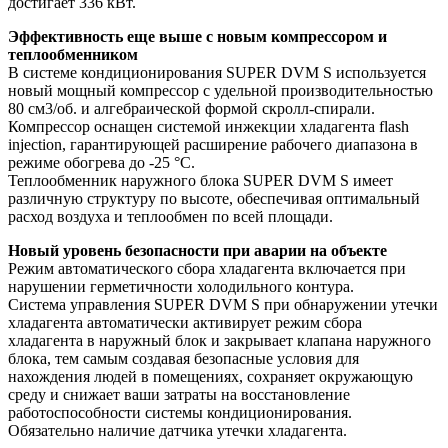
достигает 336 кВт.
Эффективность еще выше с новым компрессором и
теплообменником
В системе кондиционирования SUPER DVM S используется
новый мощный компрессор с удельной производительностью
80 см3/об. и алгебраической формой скролл-спирали.
Компрессор оснащен системой инжекции хладагента flash
injection, гарантирующей расширение рабочего диапазона в
режиме обогрева до -25 °C.
Теплообменник наружного блока SUPER DVM S имеет
различную структуру по высоте, обеспечивая оптимальный
расход воздуха и теплообмен по всей площади.
Новый уровень безопасности при аварии на объекте
Режим автоматического сбора хладагента включается при
нарушении герметичности холодильного контура.
Система управления SUPER DVM S при обнаружении утечки
хладагента автоматически активирует режим сбора
хладагента в наружный блок и закрывает клапана наружного
блока, тем самым создавая безопасные условия для
нахождения людей в помещениях, сохраняет окружающую
среду и снижает ваши затраты на восстановление
работоспособности системы кондиционирования.
Обязательно наличие датчика утечки хладагента.