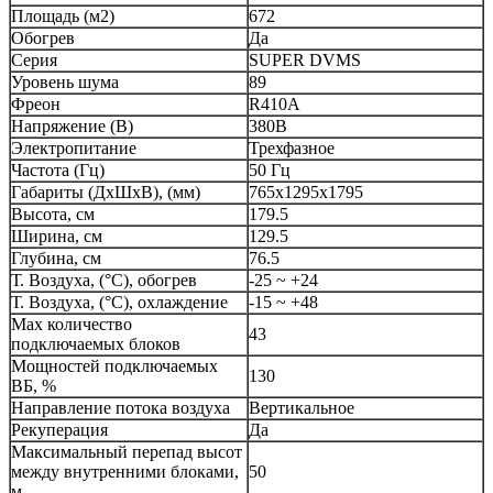
Площадь (м2)
672
Обогрев
Да
Серия
SUPER DVMS
Уровень шума
89
Фреон
R410A
Напряжение (В)
380В
Электропитание
Трехфазное
Частота (Гц)
50 Гц
Габариты (ДхШхВ), (мм)
765x1295x1795
Высота, см
179.5
Ширина, см
129.5
Глубина, см
76.5
Т. Воздуха, (°C), обогрев
-25 ~ +24
Т. Воздуха, (°C), охлаждение
-15 ~ +48
Max количество
43
подключаемых блоков
Мощностей подключаемых
130
ВБ, %
Направление потока воздуха
Вертикальное
Рекуперация
Да
Максимальный перепад высот
между внутренними блоками,
50
м