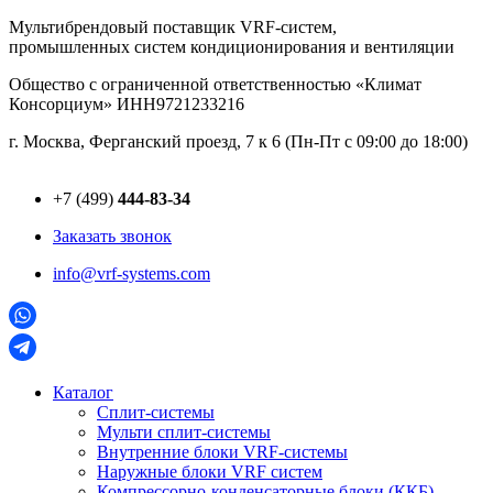
Перейти
Мультибрендовый поставщик VRF-cистем,
к
промышленных систем кондиционирования и вентиляции
содержимому
Общество с ограниченной ответственностью «Климат
Консорциум» ИНН9721233216
г. Москва, Ферганский проезд, 7 к 6 (Пн-Пт с 09:00 до 18:00)
+7 (499)
444-83-34
Заказать звонок
info@vrf-systems.com
Каталог
Сплит-системы
Мульти сплит-системы
Внутренние блоки VRF-cистемы
Наружные блоки VRF cистем
Компрессорно-конденсаторные блоки (ККБ)