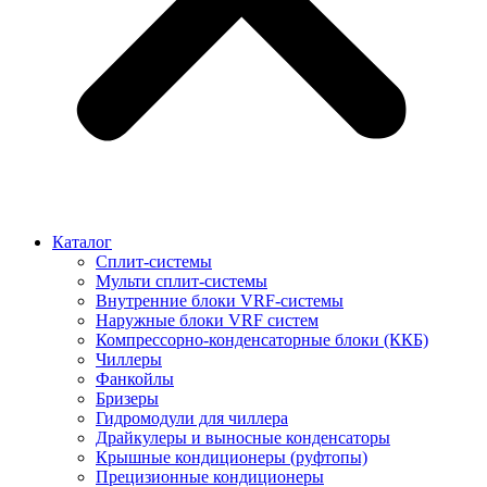
Каталог
Сплит-системы
Мульти сплит-системы
Внутренние блоки VRF-cистемы
Наружные блоки VRF cистем
Компрессорно-конденсаторные блоки (ККБ)
Чиллеры
Фанкойлы
Бризеры
Гидромодули для чиллера
Драйкулеры и выносные конденсаторы
Крышные кондиционеры (руфтопы)
Прецизионные кондиционеры