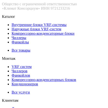
Общество с ограниченной ответственностью
«Климат Консорциум» ИНН 9721233216
Каталог
Внутренние блоки VRF-cистемы
Наружные блоки VRF-cистем
Компрессорно-конденсаторные блоки
Чиллеры
Фанкойлы
Все товары
Монтаж
VRF систем
Чиллеров
Фанкойлов
Компрессорно-конденсаторных блоков
Кондиционеров
Все услуги
Клиентам