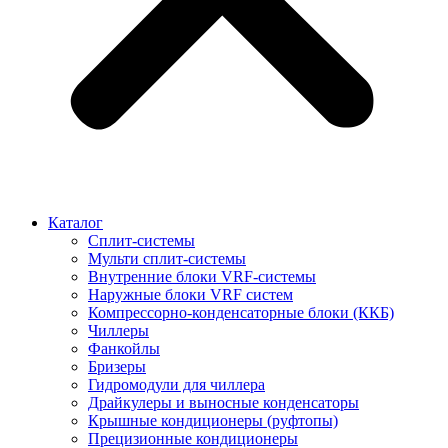
Каталог
Сплит-системы
Мульти сплит-системы
Внутренние блоки VRF-cистемы
Наружные блоки VRF cистем
Компрессорно-конденсаторные блоки (ККБ)
Чиллеры
Фанкойлы
Бризеры
Гидромодули для чиллера
Драйкулеры и выносные конденсаторы
Крышные кондиционеры (руфтопы)
Прецизионные кондиционеры