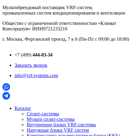
Перейти
Мультибрендовый поставщик VRF-cистем,
к
промышленных систем кондиционирования и вентиляции
содержимому
Общество с ограниченной ответственностью «Климат
Консорциум» ИНН9721233216
г. Москва, Ферганский проезд, 7 к 6 (Пн-Пт с 09:00 до 18:00)
+7 (499)
444-83-34
Заказать звонок
info@vrf-systems.com
Каталог
Сплит-системы
Мульти сплит-системы
Внутренние блоки VRF-cистемы
Наружные блоки VRF cистем
Компрессорно-конденсаторные блоки (ККБ)