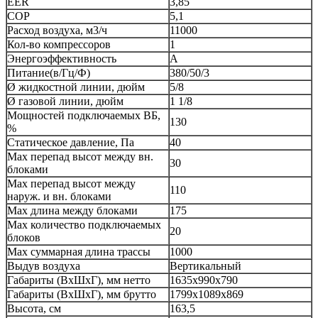
EER
3,85
COP
5,1
Расход воздуха, м3/ч
11000
Кол-во компрессоров
1
Энергоэффективность
A
Питание(в/Гц/Ф)
380/50/3
Ø жидкостной линии, дюйм
5/8
Ø газовой линии, дюйм
1 1/8
Мощностей подключаемых ВБ,
130
%
Статическое давление, Па
40
Max перепад высот между вн.
30
блоками
Max перепад высот между
110
наруж. и вн. блоками
Max длина между блоками
175
Max количество подключаемых
20
блоков
Max суммарная длина трассы
1000
Выдув воздуха
Вертикальный
Габариты (ВxШxГ), мм нетто
1635x990x790
Габариты (ВxШxГ), мм брутто
1799х1089х869
Высота, см
163,5