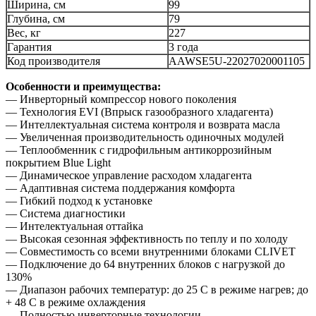
Ширина, см
99
Глубина, см
79
Вес, кг
227
Гарантия
3 года
Код производителя
AAWSE5U-22027020001105
Особенности и преимущества:
— Инверторный компрессор нового поколения
— Технология EVI (Впрыск газообразного хладагента)
— Интеллектуальная система контроля и возврата масла
— Увеличенная производительность одиночных модулей
— Теплообменник с гидрофильным антикоррозийным
покрытием Blue Light
— Динамическое управление расходом хладагента
— Адаптивная система поддержания комфорта
— Гибкий подход к установке
— Система диагностики
— Интелектуальная оттайка
— Высокая сезонная эффективность по теплу и по холоду
— Совместимость со всеми внутренними блоками CLIVET
— Подключение до 64 внутренних блоков с нагрузкой до
130%
— Диапазон рабочих температур: до 25 С в режиме нагрев; до
+ 48 С в режиме охлаждения
— Полностью инверторные технологии