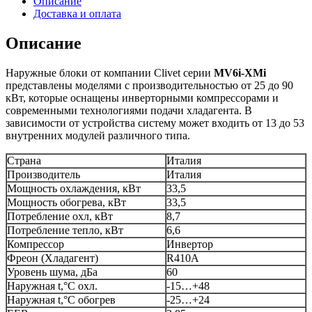
Описание
Доставка и оплата
Описание
Наружные блоки от компании Clivet серии
MV6i-XMi
представлены моделями с производительностью от 25 до 90
кВт, которые оснащены инверторными компрессорами и
современными технологиями подачи хладагента. В
зависимости от устройства систему может входить от 13 до 53
внутренних модулей различного типа.
Страна
Италия
Производитель
Италия
Мощность охлаждения, кВт
33,5
Мощность обогрева, кВт
33,5
Потребление охл, кВт
8,7
Потребление тепло, кВт
6,6
Компрессор
Инвертор
Фреон (Хладагент)
R410A
Уровень шума, дБа
60
Наружная t,°C охл.
-15…+48
Наружная t,°C обогрев
-25…+24