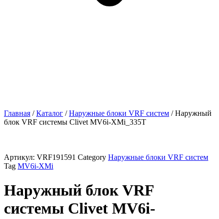
Главная
/
Каталог
/
Наружные блоки VRF cистем
/ Наружный
блок VRF системы Clivet MV6i-XMi_335T
Артикул:
VRF191591
Category
Наружные блоки VRF cистем
Tag
MV6i-XMi
Наружный блок VRF
системы Clivet MV6i-