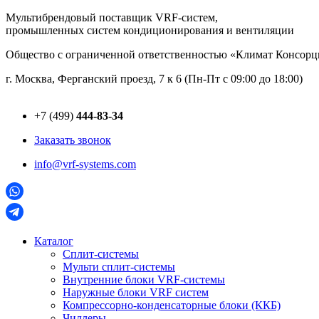
Перейти
Мультибрендовый поставщик VRF-cистем,
к
промышленных систем кондиционирования и вентиляции
содержимому
Общество с ограниченной ответственностью «Климат Консо
г. Москва, Ферганский проезд, 7 к 6 (Пн-Пт с 09:00 до 18:00)
+7 (499)
444-83-34
Заказать звонок
info@vrf-systems.com
Каталог
Сплит-системы
Мульти сплит-системы
Внутренние блоки VRF-cистемы
Наружные блоки VRF cистем
Компрессорно-конденсаторные блоки (ККБ)
Чиллеры