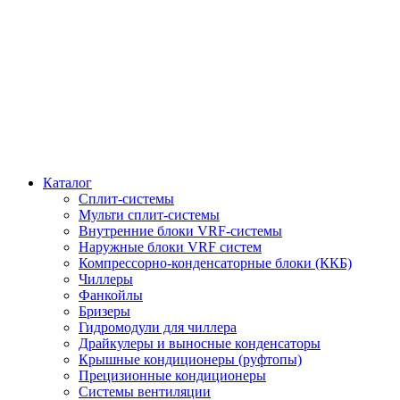
Каталог
Сплит-системы
Мульти сплит-системы
Внутренние блоки VRF-cистемы
Наружные блоки VRF cистем
Компрессорно-конденсаторные блоки (ККБ)
Чиллеры
Фанкойлы
Бризеры
Гидромодули для чиллера
Драйкулеры и выносные конденсаторы
Крышные кондиционеры (руфтопы)
Прецизионные кондиционеры
Системы вентиляции