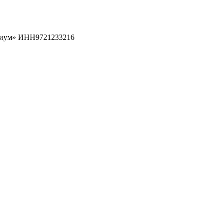
рциум» ИНН9721233216