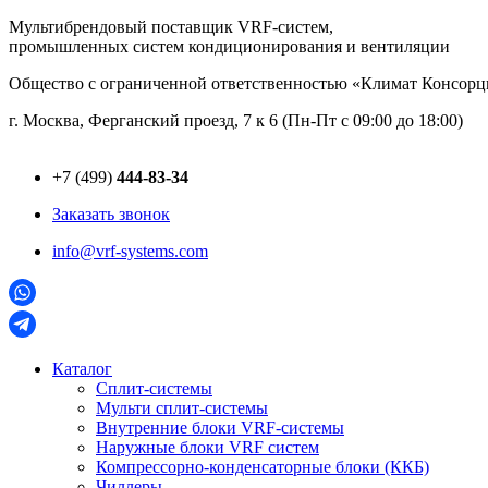
Перейти
Мультибрендовый поставщик VRF-cистем,
к
промышленных систем кондиционирования и вентиляции
содержимому
Общество с ограниченной ответственностью «Климат Консо
г. Москва, Ферганский проезд, 7 к 6 (Пн-Пт с 09:00 до 18:00)
+7 (499)
444-83-34
Заказать звонок
info@vrf-systems.com
Каталог
Сплит-системы
Мульти сплит-системы
Внутренние блоки VRF-cистемы
Наружные блоки VRF cистем
Компрессорно-конденсаторные блоки (ККБ)
Чиллеры