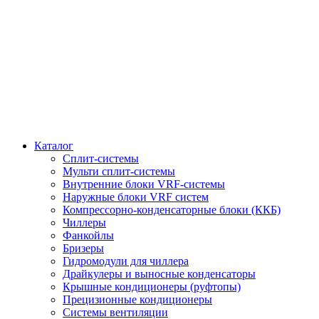
Каталог
Сплит-системы
Мульти сплит-системы
Внутренние блоки VRF-cистемы
Наружные блоки VRF cистем
Компрессорно-конденсаторные блоки (ККБ)
Чиллеры
Фанкойлы
Бризеры
Гидромодули для чиллера
Драйкулеры и выносные конденсаторы
Крышные кондиционеры (руфтопы)
Прецизионные кондиционеры
Системы вентиляции