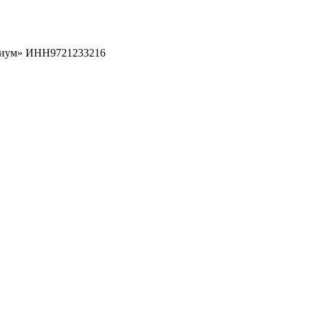
рциум» ИНН9721233216