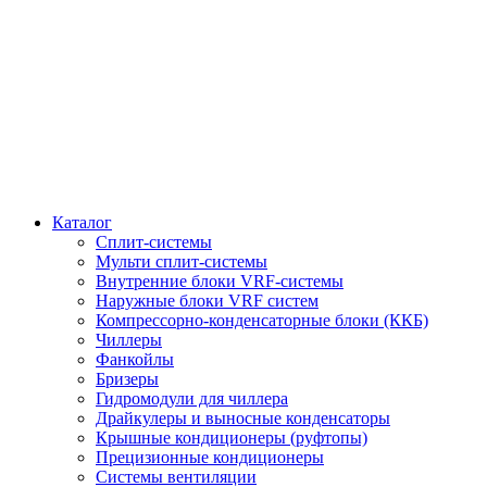
Каталог
Сплит-системы
Мульти сплит-системы
Внутренние блоки VRF-cистемы
Наружные блоки VRF cистем
Компрессорно-конденсаторные блоки (ККБ)
Чиллеры
Фанкойлы
Бризеры
Гидромодули для чиллера
Драйкулеры и выносные конденсаторы
Крышные кондиционеры (руфтопы)
Прецизионные кондиционеры
Системы вентиляции