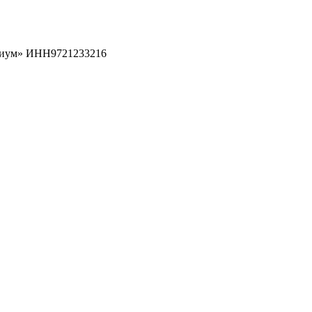
рциум» ИНН9721233216