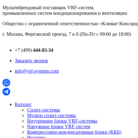
Перейти
Мультибрендовый поставщик VRF-cистем,
к
промышленных систем кондиционирования и вентиляции
содержимому
Общество с ограниченной ответственностью «Климат Консо
г. Москва, Ферганский проезд, 7 к 6 (Пн-Пт с 09:00 до 18:00)
+7 (499)
444-83-34
Заказать звонок
info@vrf-systems.com
Каталог
Сплит-системы
Мульти сплит-системы
Внутренние блоки VRF-cистемы
Наружные блоки VRF cистем
Компрессорно-конденсаторные блоки (ККБ)
Чиллеры