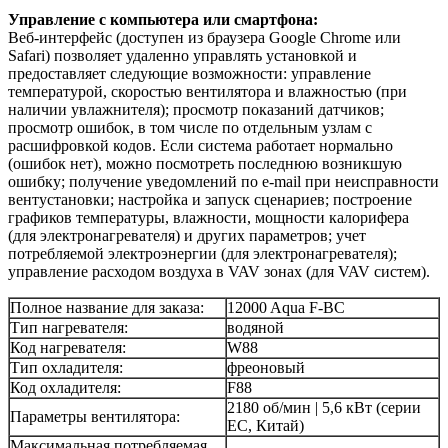
Управление с компьютера или смартфона:
Веб-интерфейс (доступен из браузера Google Chrome или
Safari) позволяет удаленно управлять установкой и
предоставляет следующие возможности: управление
температурой, скоростью вентилятора и влажностью (при
наличии увлажнителя); просмотр показаний датчиков;
просмотр ошибок, в том числе по отдельным узлам с
расшифровкой кодов. Если система работает нормально
(ошибок нет), можно посмотреть последнюю возникшую
ошибку; получение уведомлений по e-mail при неисправности
вентустановки; настройка и запуск сценариев; построение
графиков температуры, влажности, мощности калорифера
(для электронагревателя) и других параметров; учет
потребляемой электроэнергии (для электронагревателя);
управление расходом воздуха в VAV зонах (для VAV систем).
Полное название для заказа:
12000 Aqua F-BC
Тип нагревателя:
водяной
Код нагревателя:
W88
Тип охладителя:
фреоновый
Код охладителя:
F88
2180 об/мин | 5,6 кВт (серии
Параметры вентилятора:
EC, Китай)
Максимальная потребляемая