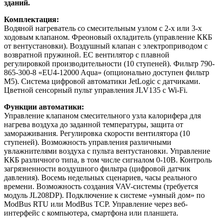
зданий.
Комплектация:
Водяной нагреватель со смесительным узлом с 2-х или 3-х
ходовым клапаном. Фреоновый охладитель (управление ККБ
от вентустановки). Воздушный клапан с электроприводом с
возвратной пружиной. EC вентилятор с плавной
регулировкой производительности (10 ступеней). Фильтр 790-
865-300-8 «EU4-12000 Aqua» (опционально доступен фильтр
M5). Система цифровой автоматики JetLogic с датчиками.
Цветной сенсорный пульт управления JLV135 c Wi-Fi.
Функции автоматики:
Управление клапаном смесительного узла калорифера для
нагрева воздуха до заданной температуры, защита от
замораживания. Регулировка скорости вентилятора (10
ступеней). Возможность управления различными
увлажнителями воздуха с пульта вентустановки. Управление
ККБ различного типа, в том числе сигналом 0-10В. Контроль
загрязненности воздушного фильтра (цифровой датчик
давления). Восемь недельных сценариев, часы реального
времени. Возможность создания VAV-системы (требуется
модуль JL208DP). Подключение к системе «умный дом» по
ModBus RTU или ModBus TCP. Управление через веб-
интерфейс с компьютера, смартфона или планшета.