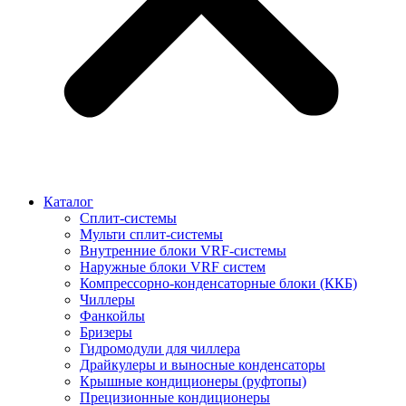
Каталог
Сплит-системы
Мульти сплит-системы
Внутренние блоки VRF-cистемы
Наружные блоки VRF cистем
Компрессорно-конденсаторные блоки (ККБ)
Чиллеры
Фанкойлы
Бризеры
Гидромодули для чиллера
Драйкулеры и выносные конденсаторы
Крышные кондиционеры (руфтопы)
Прецизионные кондиционеры