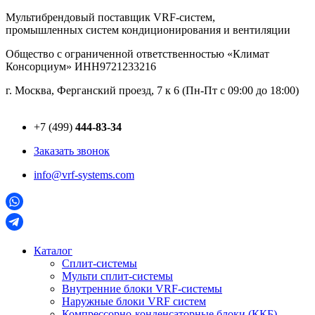
Перейти
Мультибрендовый поставщик VRF-cистем,
к
промышленных систем кондиционирования и вентиляции
содержимому
Общество с ограниченной ответственностью «Климат
Консорциум» ИНН9721233216
г. Москва, Ферганский проезд, 7 к 6 (Пн-Пт с 09:00 до 18:00)
+7 (499)
444-83-34
Заказать звонок
info@vrf-systems.com
Каталог
Сплит-системы
Мульти сплит-системы
Внутренние блоки VRF-cистемы
Наружные блоки VRF cистем
Компрессорно-конденсаторные блоки (ККБ)