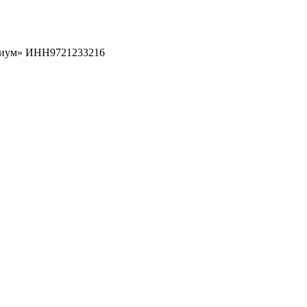
рциум» ИНН9721233216