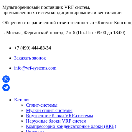
Перейти
Мультибрендовый поставщик VRF-cистем,
к
промышленных систем кондиционирования и вентиляции
содержимому
Общество с ограниченной ответственностью «Климат Консо
г. Москва, Ферганский проезд, 7 к 6 (Пн-Пт с 09:00 до 18:00)
+7 (499)
444-83-34
Заказать звонок
info@vrf-systems.com
Каталог
Сплит-системы
Мульти сплит-системы
Внутренние блоки VRF-cистемы
Наружные блоки VRF cистем
Компрессорно-конденсаторные блоки (ККБ)
Чиллеры