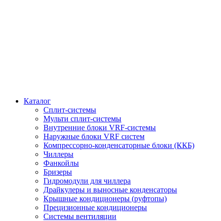
Каталог
Сплит-системы
Мульти сплит-системы
Внутренние блоки VRF-cистемы
Наружные блоки VRF cистем
Компрессорно-конденсаторные блоки (ККБ)
Чиллеры
Фанкойлы
Бризеры
Гидромодули для чиллера
Драйкулеры и выносные конденсаторы
Крышные кондиционеры (руфтопы)
Прецизионные кондиционеры
Системы вентиляции