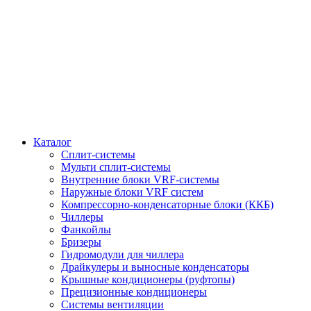
Каталог
Сплит-системы
Мульти сплит-системы
Внутренние блоки VRF-cистемы
Наружные блоки VRF cистем
Компрессорно-конденсаторные блоки (ККБ)
Чиллеры
Фанкойлы
Бризеры
Гидромодули для чиллера
Драйкулеры и выносные конденсаторы
Крышные кондиционеры (руфтопы)
Прецизионные кондиционеры
Системы вентиляции