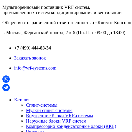
Перейти
Мультибрендовый поставщик VRF-cистем,
к
промышленных систем кондиционирования и вентиляции
содержимому
Общество с ограниченной ответственностью «Климат Консо
г. Москва, Ферганский проезд, 7 к 6 (Пн-Пт с 09:00 до 18:00)
+7 (499)
444-83-34
Заказать звонок
info@vrf-systems.com
Каталог
Сплит-системы
Мульти сплит-системы
Внутренние блоки VRF-cистемы
Наружные блоки VRF cистем
Компрессорно-конденсаторные блоки (ККБ)
Чиллеры