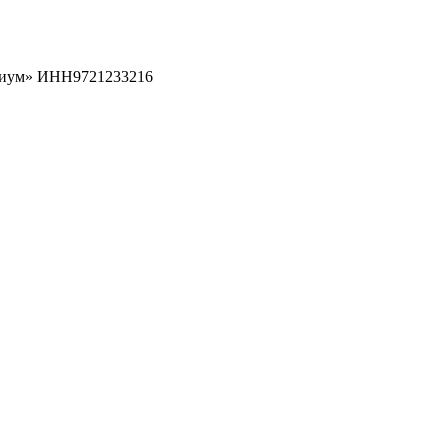
рциум» ИНН9721233216