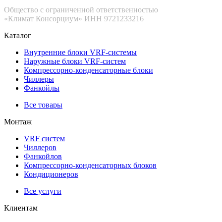
Общество с ограниченной ответственностью
«Климат Консорциум» ИНН 9721233216
Каталог
Внутренние блоки VRF-cистемы
Наружные блоки VRF-cистем
Компрессорно-конденсаторные блоки
Чиллеры
Фанкойлы
Все товары
Монтаж
VRF систем
Чиллеров
Фанкойлов
Компрессорно-конденсаторных блоков
Кондиционеров
Все услуги
Клиентам