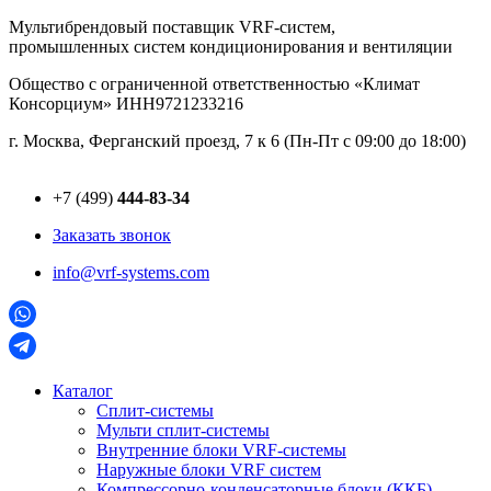
Перейти
Мультибрендовый поставщик VRF-cистем,
к
промышленных систем кондиционирования и вентиляции
содержимому
Общество с ограниченной ответственностью «Климат
Консорциум» ИНН9721233216
г. Москва, Ферганский проезд, 7 к 6 (Пн-Пт с 09:00 до 18:00)
+7 (499)
444-83-34
Заказать звонок
info@vrf-systems.com
Каталог
Сплит-системы
Мульти сплит-системы
Внутренние блоки VRF-cистемы
Наружные блоки VRF cистем
Компрессорно-конденсаторные блоки (ККБ)