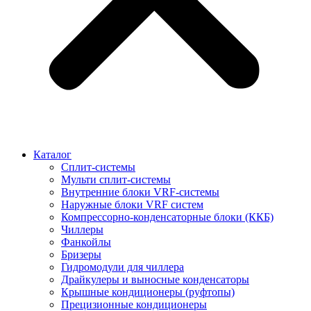
Каталог
Сплит-системы
Мульти сплит-системы
Внутренние блоки VRF-cистемы
Наружные блоки VRF cистем
Компрессорно-конденсаторные блоки (ККБ)
Чиллеры
Фанкойлы
Бризеры
Гидромодули для чиллера
Драйкулеры и выносные конденсаторы
Крышные кондиционеры (руфтопы)
Прецизионные кондиционеры